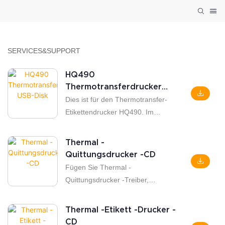
SERVICES&SUPPORT
HQ490
Thermotransferdrucker
USB-Disk
Dies ist für den Thermotransfer-
Etikettendrucker HQ490. Im
Lieferumfang enthalten sind der
Druckertreiber, ein
Thermal -
Benutzerhandbuch, ein Tool zur
Quittungsdrucker -CD
Bluetooth- und WLAN-
Fügen Sie Thermal -
Konfiguration sowie eine
Quittungsdrucker -Treiber,
Bedienungsanleitung. Wenn Sie
Einstellungswerkzeug, Android -
einen Drucker mit 203 dpi
Test -App, LAN -Port -
Thermal -Etikett -Drucker -
verwenden, wählen Sie bitte das
Einstellungswerkzeug, WLAN -
CD