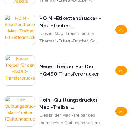
Thermal -Etikett -Drucker -
https://youtu.be/k567akhoazm(e80
Windows -Treiber. Anzug für
2)
HQ490, HQ480, H400, HL80,
HOIN -Etikettendrucker -
HQ80, HQ300, HL2200, HQ201 -
Mac -Treiber
Etikettdrucker
(Etikettendrucker)
Dies ist Mac -Treiber für den
Thermal -Etikett -Drucker. So
installieren Sie Hoin -Etikett -
Drucker -Mac -Treiber:
https://youtu.be/d0gv6wspqbu
Neuer Treiber Für Den
HQ490-Transferdrucker
Hoin -Quittungsdrucker
Mac -Treiber
(Quittungsdrucker)
Dies ist der Mac -Treiber des
thermischen Quittungsdruckers:
So installieren Sie MAC -Treiber