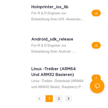
Video （H58 als Beispiel
Hoinprinter_ios_lib
verwenden):
Für R & D Engneer zur
https://youtu.be/mscaijjf30m
Entwicklung Ihrer iOS -Anwendung
So installieren Sie MAC -Treiber
kann dieser SDK für iOS
Video （E802 als Beispiel
unterstützen und das Handbuch
verwenden):
enthalten
https://youtu.be/gp4rlmpt5d0
Android_sdk_release
Für R & D Engneer zur
Entwicklung Ihrer Android -
Anwendung kann dieser SDK
Android iOS unterstützen und das
Linux -Treiber (ARM64
Handbuch darin enthalten
Und ARM32 Basieren)
Linux -Treiber -Download (ARM64
und ARM32 Basis), Raspberry Pi
verwenden diesen Treiber
1
2