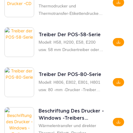
Modell „Transfer Label_203DPI“,
OneKey -Einstellungswerkzeug
Thermodrucker und
und wenn Sie einen Drucker mit
usw. hinzu (Wie H58, H200, E802,
Thermotransfer-Etikettendrucker-
300 dpi verwenden, wählen Sie
E803, H806 -Drucker)
CD (passend für HQ490, HQ480,
bitte „Transfer Label_300DPI“.
H400, HL80, HQ80, HQ300,
Treiber Der POS-58-Serie
HL2200, HQ201 usw.). Enthält den
Modell: H58, H200, E58, E200
Windows-Treiber für den
usw. 58 mm Druckertreiber oder
Etikettendrucker (Bitte wählen Sie
erhalten Sie von CD. So
die Modellbezeichnung anhand
installieren Sie Link des
der tatsächlichen Breite Ihres
Treiberhandbuchs:
Druckers. Beispiel:
Treiber Der POS-80-Serie
https://youtu.be/lbdfvyg4dhu (H58)
HQ480B/H400B: HiLabel-4 Zoll,
Modell: H806, E802, E801, H801
HL80B/HQ300: HiLabel-3 Zoll,
usw. 80 -mm -Drucker -Treiber
HL2200B/HQ201: HiLabel-2 Zoll
oder erhalten Sie von CD. So
usw.), Benutzerhandbuch und
installieren Sie den
TSPL-Programmbefehle.
Beschriftung Des Drucker -
Treiberhandbuch Link:
Außerdem ist ein Treiber für
Windows -Treibers
https://youtu.be/qx5tyb4qvoc(h806
Kassenbons der POS-80-mm-
Beschriftung
Wärmelentransfer und direkter
) oder
Serie enthalten.