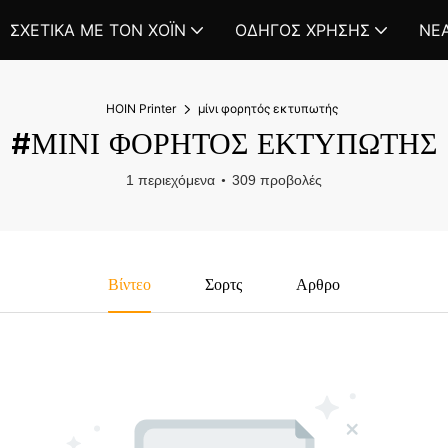
ΣΧΕΤΙΚΆ ΜΕ ΤΟΝ ΧΌΙΝ
ΟΔΗΓΌΣ ΧΡΉΣΗΣ
ΝΈ
HOIN Printer
μίνι φορητός εκτυπωτής
#ΜΊΝΙ ΦΟΡΗΤΌΣ ΕΚΤΥΠΩΤΉΣ
1 περιεχόμενα
309 προβολές
Βίντεο
Σορτς
Αρθρο