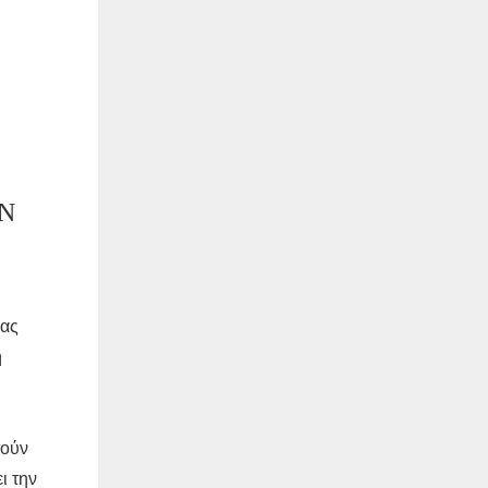
Ν
μας
ή
τούν
ι την