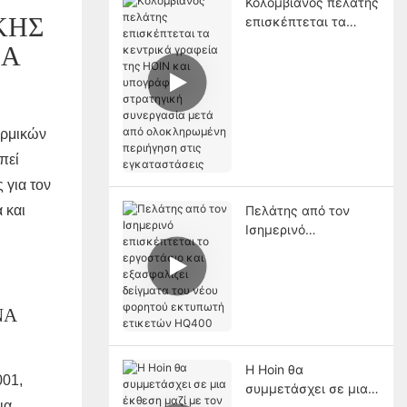
Κολομβιανός πελάτης
ΚΉΣ
επισκέπτεται τα
κεντρικά γραφεία της
ΈΑ
HOIN και υπογράφει
στρατηγική
συνεργασία μετά από
ολοκληρωμένη
ερμικών
περιήγηση στις
εγκαταστάσεις
πεί
 για τον
Πελάτης από τον
 και
Ισημερινό
επισκέπτεται το
εργοστάσιο και
εξασφαλίζει
δείγματα του νέου
ΝΑ
φορητού εκτυπωτή
ετικετών HQ400
Η Hoin θα
001,
συμμετάσχει σε μια
ια