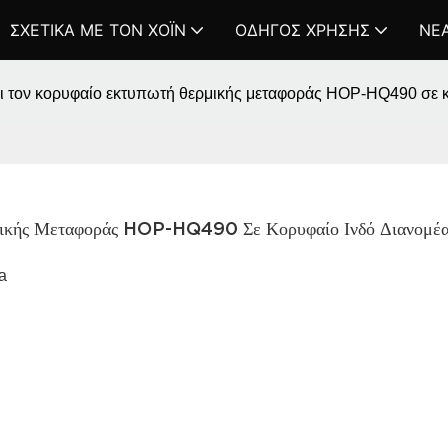
ΣΧΕΤΙΚΆ ΜΕ ΤΟΝ ΧΌΙΝ
ΟΔΗΓΌΣ ΧΡΉΣΗΣ
ΝΈ
 τον κορυφαίο εκτυπωτή θερμικής μεταφοράς HOP-HQ490 σε κ
ικής Μεταφοράς HOP-HQ490 Σε Κορυφαίο Ινδό Διανομέ
a