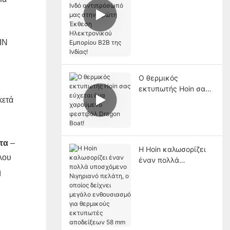
έκθεση μαζί με τον
Ινδό αντιπρόσωπό
μας στην πρώτη
Έκθεση
IN
Ηλεκτρονικού
Εμπορίου B2B της
Ινδίας!
Ο θερμικός
εκτυπωτής Hoin σας
εύχεται ένα
κετά
χαρούμενο φεστιβάλ
Dragon Boat!
τα
–
Η Hoin καλωσορίζει
λου
έναν πολλά
υποσχόμενο
ή
Νιγηριανό πελάτη, ο
οποίος δείχνει
μεγάλο ενθουσιασμό
για θερμικούς
εκτυπωτές