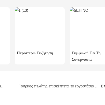
Περαιτέρω Συζήτηση
Συμφωνώ Για Τη
Συνεργασία
Η HOIN γιορτάζει 11 χρόνια λειτουργίας και καλωσορίζει στρατηγικό εταίρο από τη Νοτιοανατολική Ασία
Τούρκος πελάτης επισκέπτεται το εργοστάσιο θερμικών εκτυπωτών HOIN: Εμβάθυνση της συνεργασίας και δημιουργία ενός αμοιβαία επωφελούς μέλλοντος
Ε