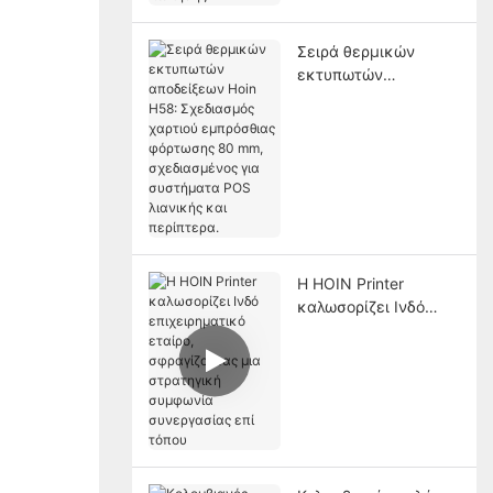
Σειρά θερμικών
εκτυπωτών
αποδείξεων Hoin
H58: Σχεδιασμός
χαρτιού εμπρόσθιας
φόρτωσης 80 mm,
σχεδιασμένος για
συστήματα POS
λιανικής και
περίπτερα.
Η HOIN Printer
καλωσορίζει Ινδό
επιχειρηματικό
εταίρο, σφραγίζοντας
μια στρατηγική
συμφωνία
συνεργασίας επί
τόπου