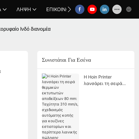
Α
ΛΉΨΗ
ΕΠΙΚΟΙΝΩΝΉΣΤΕ ΜΑΖΊ ΜΑΣ
FAQ
ορυφαίο Ινδό διανομέα
Συνιστάται Για Εσένα
α
Η Hoin Printer
λανσάρει τη σειρά
θερμικών εκτυπωτών
αποδείξεων 80 mm:
Ταχύτητα 310 mm/s,
σχεδιασμός
αυτόματης κοπής για
κουζίνες εστιατορίων
και περίπτερα
λιανικής πώλησης