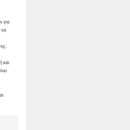
ν για
 να
ν
σης.
ή και
ίνει
αι