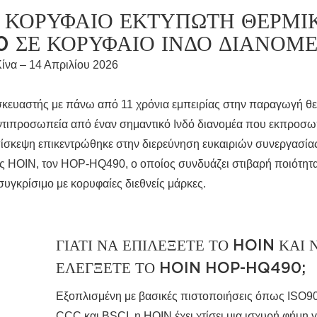
Ν ΚΟΡΥΦΑΊΟ ΕΚΤΥΠΩΤΉ ΘΕΡΜΙ
 ΣΕ ΚΟΡΥΦΑΊΟ ΙΝΔΌ ΔΙΑΝΟΜ
Κίνα – 14 Απριλίου 2026
ασκευαστής με πάνω από 11 χρόνια εμπειρίας στην παραγωγή θ
ντιπροσωπεία από έναν σημαντικό Ινδό διανομέα που εκπροσω
σκεψη επικεντρώθηκε στην διερεύνηση ευκαιριών συνεργασίας
 HOIN, τον HOP-HQ490, ο οποίος συνδυάζει στιβαρή ποιότητα
υγκρίσιμο με κορυφαίες διεθνείς μάρκες.
ΓΙΑΤΊ ΝΑ ΕΠΙΛΈΞΕΤΕ ΤΟ HOIN ΚΑΙ 
ΕΛΈΓΞΕΤΕ ΤΟ HOIN HOP-HQ490;
Εξοπλισμένη με βασικές πιστοποιήσεις όπως ISO9
CCC και BSCI, η HOIN έχει χτίσει μια ισχυρή φήμη γ