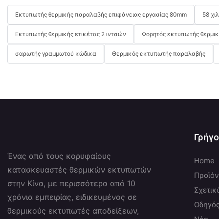
Εκτυπωτής θερμικής παραλαβής επιφάνειας εργασίας 80mm
58 χι
Εκτυπωτής θερμικής ετικέτας 2 ιντσών
Φορητός εκτυπωτής θερμι
σαρωτής γραμμωτού κώδικα
Θερμικός εκτυπωτής παραλαβής
Γρήγο
Ένας από τους κορυφαίους
Home
κατασκευαστές θερμικών εκτυπωτών
Προϊό
στην Κίνα, με περισσότερα από 10
Σχετικ
χρόνια εμπειρίας, ειδικευμένος σε
Οδηγό
θερμικούς εκτυπωτές αποδείξεων,