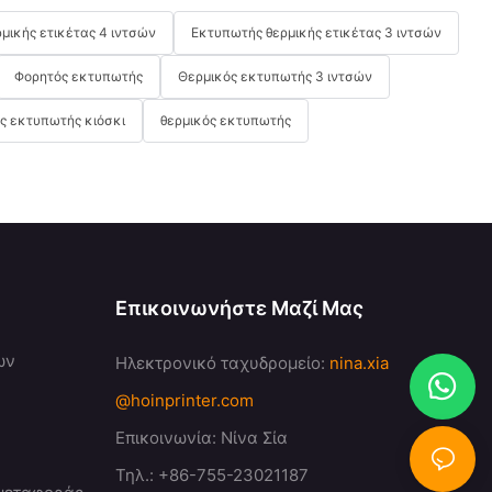
μικής ετικέτας 4 ιντσών
Εκτυπωτής θερμικής ετικέτας 3 ιντσών
Φορητός εκτυπωτής
Θερμικός εκτυπωτής 3 ιντσών
ς εκτυπωτής κιόσκι
θερμικός εκτυπωτής
Επικοινωνήστε Μαζί Μας
ων
Ηλεκτρονικό ταχυδρομείο:
nina.xia
@hoinprinter.com
Επικοινωνία: Νίνα Σία
Τηλ.: +86-755-23021187