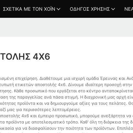
ΣΧΕΤΙΚΆ ΜΕ ΤΟΝ ΧΌΙΝ
ΟΔΗΓΌΣ ΧΡΉΣΗΣ
ΝΈ
ΤΟΛΉΣ 4X6
μισμένη επιχείρηση. Διαθέτουμε μια ισχυρή ομάδα Έρευνας και Αν
τυπωτή ετικετών αποστολής 4x6. Δίνουμε ιδιαίτερη προσοχή στη
έτησης. Κάθε προσωπικό που εργάζεται στο κέντρο ανταποκρίνετα
ση της παραγγελίας ανά πάσα στιγμή. Η διαχρονική μας αρχή είν
ότητας προϊόντα και να δημιουργούμε αξίες για τους πελάτες. Θ
αζί μας για περισσότερες λεπτομέρειες.
οστολής 4x6 και έμπειρο προσωπικό, μπορούμε ανεξάρτητα να 
 προϊόντα με αποτελεσματικό τρόπο. Καθ' όλη τη διάρκεια της δι
ικασία για να διασφαλίσουν την ποιότητα των προϊόντων. Επιπλέ