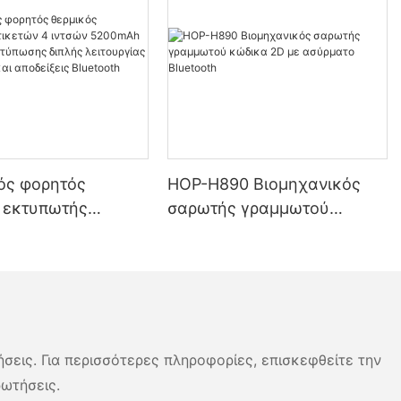
ός φορητός
HOP-H890 Βιομηχανικός
 εκτυπωτής
σαρωτής γραμμωτού
 4 ιντσών
κώδικα 2D με ασύρματο
 — Κεφαλή
Bluetooth
ης διπλής
ας για ετικέτες και
ις Bluetooth στην
ήσεις. Για περισσότερες πληροφορίες, επισκεφθείτε την
ρωτήσεις.