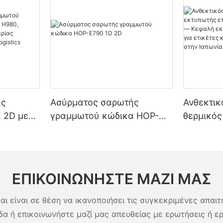
ής
Ασύρματος σαρωτής
Ανθεκτικ
 2D με
γραμμωτού κώδικα HOP-
θερμικός
0,
E790 1D 2D
ετικετών
ωής
5200mAh
h για
εκτύπωσ
tics
λειτουργί
ΕΠΙΚΟΙΝΩΝΉΣΤΕ ΜΑΖΊ ΜΑΣ
αποδείξε
Ιαπωνία
αι είναι σε θέση να ικανοποιήσει τις συγκεκριμένες απαιτ
δα ή επικοινωνήστε μαζί μας απευθείας με ερωτήσεις ή ε