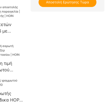
Αποστολή Ερώτησης Τώρα
 με
SB και
α, μίνι,
L80 με
κετών
αρτί,
6 με
πωτής
η
δικα
ταιρεία
 | HOIN
η τιμή
ωτού
ς
 HOIN
ρωτής
δικα HOP-