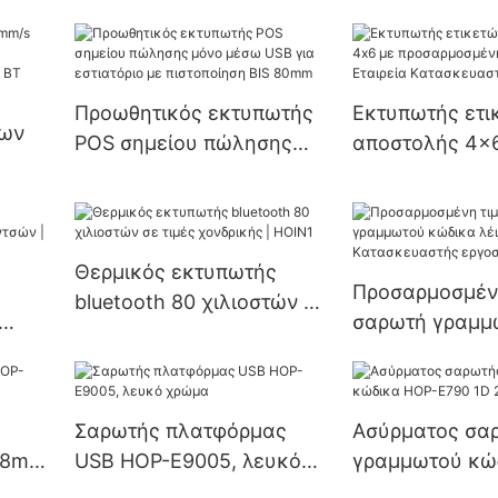
αυτοκόλλητων ετικετών
80MM 3 ιντσών
 4
με γραμμωτό κώδικα
αυτοκόλλητο U
HOP-HL80 Υποστηρίζει
γραμμωτό κώδικ
σειριακό αριθμό
φθηνός, HOP-H
Προωθητικός εκτυπωτής
Εκτυπωτής ετι
εων
ακολουθίας και
αυτοκόλλητο χ
POS σημείου πώλησης
αποστολής 4x
γραμμωτό κώδικα
θερμικός εκτυ
μόνο μέσω USB για
προσαρμοσμέν
s
Θερμικός εκτυπωτής
γραμμωτού κώ
εστιατόριο με πιστοποίηση
παραγγελία | Ε
ετικετών με γραμμωτό
ετικετών
BIS 80mm
Κατασκευαστής
κώδικα
Θερμικός εκτυπωτής
Προσαρμοσμέν
bluetooth 80 χιλιοστών σε
σαρωτή γραμμ
τιμές χονδρικής | HOIN1
κώδικα λέιζερ
Κατασκευαστή
εργοστασίου |
Σαρωτής πλατφόρμας
Ασύρματος σα
58mm
USB HOP-E9005, λευκό
γραμμωτού κώ
χρώμα
E790 1D 2D