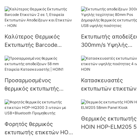
Mini 58 χιλιοστών για
εκτυπωτής ετικετών
Android Φορητός
ιντσών, Θερμικός
θερμικός εκτυπωτής 58
εκτυπωτής ετικετών,
χιλιοστών
Θερμικός εκτυπωτής
Καλύτερος Θερμικός
Εκτυπωτής αποδείξ
ετικετών, Εκτυπωτής
Εκτυπωτής Barcode
300mm/s Υψηλής
γραμμωτού κώδικα
Ετικετών 2 σε 1, Εταιρεία
ταχύτητας 80mm Po
Εκτυπωτών Αποδείξεων
Δημοφιλής θερμικός
και Ετικετών - HOIN
εκτυπωτής BT USB
υψηλής ποιότητας
Προσαρμοσμένος
Κατασκευαστές
θερμικός εκτυπωτής
εκτυπωτών ετικετών
αποδείξεων 58 mm
υψηλής ποιότητας 4
Εταιρεία Κατασκευαστής |
ιντσών | HOIN
HOIN1
Θερμικός εκτυπωτής
Φορητός θερμικός
HOIN HOP-ELM205 
εκτυπωτής ετικετών HOP-
Panel Kiosk