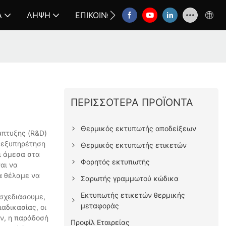
Α
ΛΉΨΗ
ΕΠΙΚΟΙΝΩΝΉΣΤΕ ΜΑΖΊ ΜΑΣ
FAQ
ΠΕΡΙΣΣΌΤΕΡΑ ΠΡΟΪΌΝΤΑ
Θερμικός εκτυπωτής αποδείξεων
άπτυξης (R&D)
ν εξυπηρέτηση
Θερμικός εκτυπωτής ετικετών
ι άμεσα στα
Φορητός εκτυπωτής
αι να
α θέλαμε να
Σαρωτής γραμμωτού κώδικα
Εκτυπωτής ετικετών θερμικής
σχεδιάσουμε,
μεταφοράς
αδικασίας, οι
ον, η παράδοσή
Προφίλ Εταιρείας