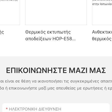
ής
Θερμικός εκτυπωτής
Ανθεκτικ
αποδείξεων HOP-E58
θερμικός
ών
58mm Pos
ετικετών
μίνι
5200mAh
ρμικός
εκτύπωσ
λειτουργί
ΕΠΙΚΟΙΝΩΝΉΣΤΕ ΜΑΖΊ ΜΑΣ
αποδείξε
Ιαπωνία
αι είναι σε θέση να ικανοποιήσει τις συγκεκριμένες απαιτ
δα ή επικοινωνήστε μαζί μας απευθείας με ερωτήσεις ή ε
ΗΛΕΚΤΡΟΝΙΚΗ ΔΙΕΥΘΥΝΣΗ