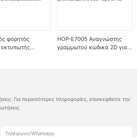
ός φορητός
HOP-E7005 Αναγνώστης
 εκτυπωτής
γραμμωτού κώδικα 2D για
 4 ιντσών
επιτραπέζιους υπολογιστές
 — Κεφαλή
με συνδεσιμότητα USB Plug
ης διπλής
and Play
ας για ετικέτες και
ις Bluetooth στην
ήσεις. Για περισσότερες πληροφορίες, επισκεφθείτε την
ρωτήσεις.
Τηλέφωνο/whatsapp