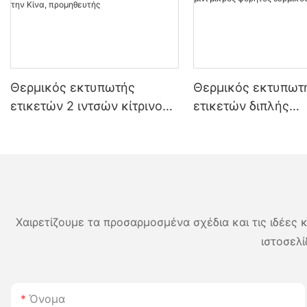
Θερμικός εκτυπωτής
Θερμικός εκτυπωτ
ετικετών 2 ιντσών κίτρινου
ετικετών διπλής
χρώματος, υποστήριξη
λειτουργίας 2 ιντσ
εκτυπωτή ετικετών και
μαύρου χρώματος, 
αποδείξεων από την Κίνα,
μικρός φορητός θε
προμηθευτής
εκτυπωτής
Χαιρετίζουμε τα προσαρμοσμένα σχέδια και τις ιδέες κ
ιστοσελί
Όνομα