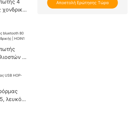
πωτής 4
Αποστολή Ερώτησης Τώρα
ς χονδρικής
υπωτής
ιλιοστών σε
ς | HOIN1
φόρμας
5, λευκό