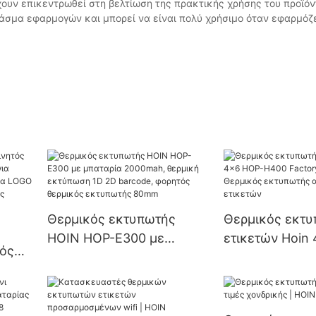
χουν επικεντρωθεί στη βελτίωση της πρακτικής χρήσης του προϊόν
άσμα εφαρμογών και μπορεί να είναι πολύ χρήσιμο όταν εφαρμόζε
Θερμικός εκτυπωτής
Θερμικός εκτ
HOIN HOP-E300 με
ετικετών Hoin
τός
μπαταρία 2000mah,
H400 Factory D
θερμική εκτύπωση 1D 2D
ιντσών Θερμικ
barcode, φορητός
εκτυπωτής
ωτού
θερμικός εκτυπωτής
αυτοκόλλητων 