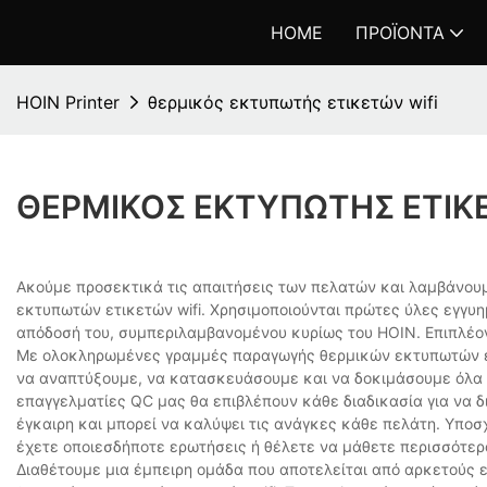
HOME
ΠΡΟΪΌΝΤΑ
HOIN Printer
θερμικός εκτυπωτής ετικετών wifi
ΘΕΡΜΙΚΌΣ ΕΚΤΥΠΩΤΉΣ ΕΤΙΚΕ
Ακούμε προσεκτικά τις απαιτήσεις των πελατών και λαμβάνου
εκτυπωτών ετικετών wifi. Χρησιμοποιούνται πρώτες ύλες εγγυημ
απόδοσή του, συμπεριλαμβανομένου κυρίως του HOIN. Επιπλέον, 
Με ολοκληρωμένες γραμμές παραγωγής θερμικών εκτυπωτών ετ
να αναπτύξουμε, να κατασκευάσουμε και να δοκιμάσουμε όλα τα
επαγγελματίες QC μας θα επιβλέπουν κάθε διαδικασία για να δ
έγκαιρη και μπορεί να καλύψει τις ανάγκες κάθε πελάτη. Υποσ
έχετε οποιεσδήποτε ερωτήσεις ή θέλετε να μάθετε περισσότερα
Διαθέτουμε μια έμπειρη ομάδα που αποτελείται από αρκετούς ε