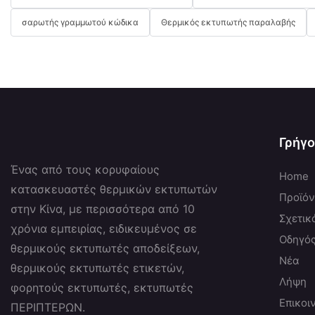
σαρωτής γραμμωτού κώδικα
Θερμικός εκτυπωτής παραλαβής
Γρήγο
Ένας από τους κορυφαίους
Home
κατασκευαστές θερμικών εκτυπωτών
Προϊό
στην Κίνα, με περισσότερα από 10
Σχετικ
χρόνια εμπειρίας, ειδικευμένος σε
Οδηγό
θερμικούς εκτυπωτές αποδείξεων,
Νέα
θερμικούς εκτυπωτές ετικετών,
Λήψη
φορητούς εκτυπωτές, εκτυπωτές
Επικοι
ΠΕΡΙΠΤΕΡΩΝ.