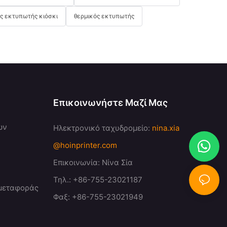
ς εκτυπωτής κιόσκι
θερμικός εκτυπωτής
Επικοινωνήστε Μαζί Μας
ων
Ηλεκτρονικό ταχυδρομείο:
nina.xia
@hoinprinter.com
Επικοινωνία: Νίνα Σία
Τηλ.: +86-755-23021187
 μεταφοράς
Φαξ: +86-755-23021949