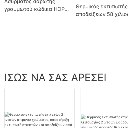
Ασύρματος σαρωτής
Θερμικός εκτυπωτής
γραμμωτού κώδικα HOP-
αποδείξεων 58 χιλι
E790 1D 2D
για επιφάνεια εργασ
HOP-H58
ΊΣΩΣ ΝΑ ΣΑΣ ΑΡΈΣΕΙ