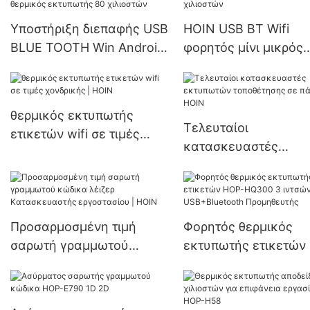
κώδικα LOGO αποστ
Υποστήριξη διεπαφής USB
HOIN USB BT Wifi
Θερμικός εκτυπωτής
BLUE TOOTH Win Android
φορητός μίνι μικρός
γραμμωτού κώδικα 
IOS Linux Μίνι φορητός
θερμικός εκτυπωτής
mm
θερμικός εκτυπωτής
μπαταρίας φορητός
Φορητός θερμικός
θερμικός εκτυπωτής
θερμικός εκτυπωτής
εκτυπωτής 80 χιλιοστών
χιλιοστών
Τελευταίοι
ετικετών wifi σε τιμές
κατασκευαστές
χονδρικής | HOIN
εκτυπωτών τοποθέτ
σε πάνελ | HOIN
Προσαρμοσμένη τιμή
Φορητός θερμικός
σαρωτή γραμμωτού
εκτυπωτής ετικετών
κώδικα λέιζερ
HQ300 3 ιντσών με
Κατασκευαστής
USB+Bluetooth
εργοστασίου | HOIN
Προμηθευτής