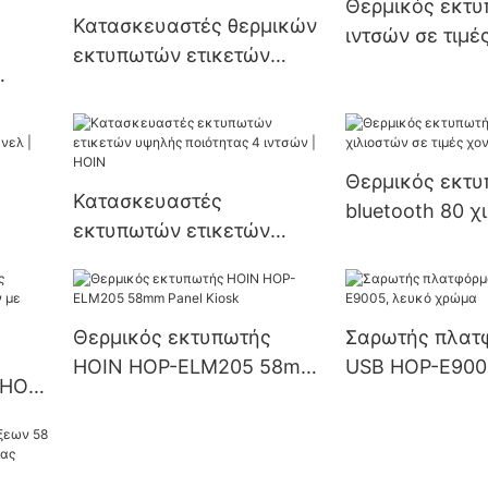
Θερμικός εκτυ
ολής
Κατασκευαστές θερμικών
80mm
ιντσών σε τιμέ
εκτυπωτών ετικετών
| HOIN
58
προσαρμοσμένων wifi |
HOIN
 58
Θερμικός εκτ
Κατασκευαστές
bluetooth 80 χ
εκτυπωτών ετικετών
τιμές χονδρική
ησης
υψηλής ποιότητας 4
ιντσών | HOIN
Θερμικός εκτυπωτής
Σαρωτής πλατ
HOIN HOP-ELM205 58mm
USB HOP-E900
 HOP-
Panel Kiosk
χρώμα