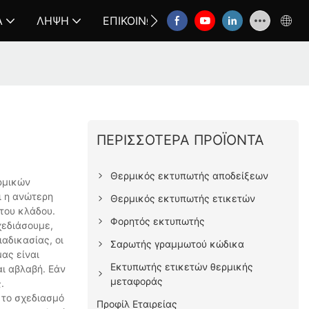
Α
ΛΉΨΗ
ΕΠΙΚΟΙΝΩΝΉΣΤΕ ΜΑΖΊ ΜΑΣ
FAQ
ΠΕΡΙΣΣΌΤΕΡΑ ΠΡΟΪΌΝΤΑ
Θερμικός εκτυπωτής αποδείξεων
ρμικών
ι η ανώτερη
Θερμικός εκτυπωτής ετικετών
 του κλάδου.
Φορητός εκτυπωτής
χεδιάσουμε,
αδικασίας, οι
Σαρωτής γραμμωτού κώδικα
ας είναι
Εκτυπωτής ετικετών θερμικής
ι αβλαβή. Εάν
μεταφοράς
.
 το σχεδιασμό
Προφίλ Εταιρείας