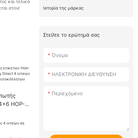
τος και τελικά
Ιστορία της μάρκας
ται στον/
Στείλτε το ερώτημά σας
Όνομα
ΗΛΕΚΤΡΟΝΙΚΗ ΔΙΕΥΘΥΝΣΗ
Περιεχόμενο
υπωτής
 4x6 HOP-
irect 4
ός
ετικετών