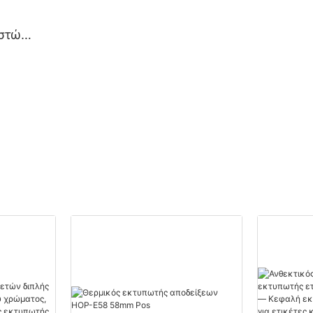
οστών
ίας