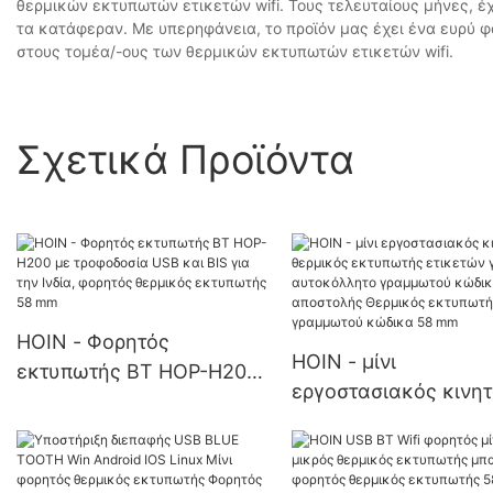
θερμικών εκτυπωτών ετικετών wifi. Τους τελευταίους μήνες, έ
τα κατάφεραν. Με υπερηφάνεια, το προϊόν μας έχει ένα ευρύ φ
στους τομέα/-ους των θερμικών εκτυπωτών ετικετών wifi.
Σχετικά Προϊόντα
HOIN - Φορητός
HOIN - μίνι
εκτυπωτής BT HOP-H200
εργοστασιακός κινη
με τροφοδοσία USB και
θερμικός εκτυπωτής
BIS για την Ινδία, φορητός
ετικετών για
θερμικός εκτυπωτής 58
αυτοκόλλητο γραμμ
mm