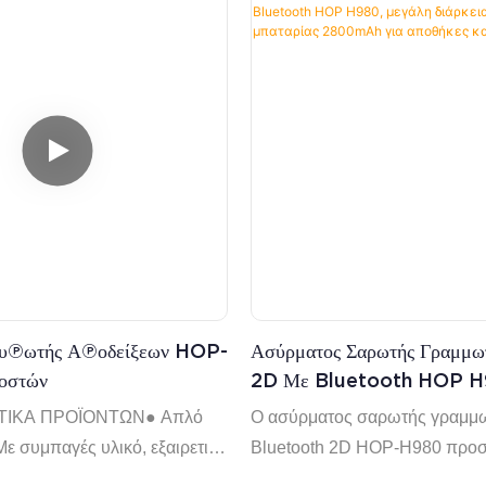
τυπωτής Αποδείξεων HOP-
Ασύρματος Σαρωτής Γραμμω
οστών
2D Με Bluetooth HOP H
Μεγάλη Διάρκεια Ζωής Μπα
ΤΙΚΑ ΠΡΟΪΟΝΤΩΝ● Απλό
Ο ασύρματος σαρωτής γραμμ
2800mAh Για Αποθήκες Κ
Με συμπαγές υλικό, εξαιρετική
Bluetooth 2D HOP-H980 προσ
Logistics
ύκολη εγκατάσταση χαρτιού,
ταχύτητας ανάγνωση γραμμωτ