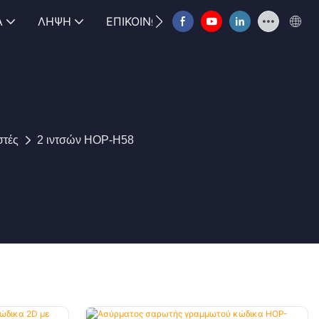
Α
ΛΉΨΗ
ΕΠΙΚΟΙΝΩΝΉΣΤΕ ΜΑΖΊ ΜΑΣ
FAQ
στές
2 ιντσών HOP-H58