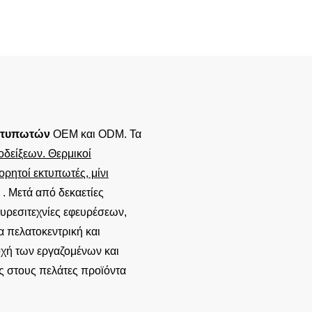
Bluetooth Στην Ιαπωνία
μπαταρία 2800 mAh. Τριπλή 
USB/2.4G/Bluetooth 4.0. Αξιόπ
βαριά χρήση σε αποθήκες.
εκτυπωτών
OEM και ODM. Τα
οδείξεων.
Θερμικοί
ρητοί εκτυπωτές, μίνι
. Μετά από δεκαετίες
ευρεσιτεχνίες εφευρέσεων,
 πελατοκεντρική και
χή των εργαζομένων και
ς στους πελάτες προϊόντα