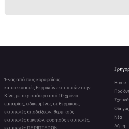
Γρήγορ
Ένας από τους κορυφαίους
Home
κατασκευαστές θερμικών εκτυπωτών στην
Προϊόν
Κίνα, με περισσότερα από 10 χρόνια
Σχετικά
εμπειρίας, ειδικευμένος σε θερμικούς
Οδηγός
εκτυπωτές αποδείξεων, θερμικούς
Νέα
εκτυπωτές ετικετών, φορητούς εκτυπωτές,
Λήψη
εκτυπωτές ΠΕΡΙΠΤΕΡΩΝ.