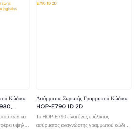
τού Κώδικα
Ασύρματος Σαρωτής Γραμμωτού Κώδικα
980,
HOP-E790 1D 2D
ταρίας
ωτού κώδικα
Το HOP-E790 είναι ένας ευέλικτος
αι
φέρει υψηλής
ασύρματος αναγνώστης γραμμωτού κώδικα
ού κώδικα 1D
2D που υποστηρίζει γραμμωτούς κώδικες