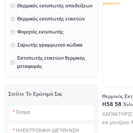
+
Θερμικός εκτυπωτής αποδείξεων
+
Θερμικός εκτυπωτής ετικετών
Θερμικός εκτυπωτής αποδείξεων
58 χιλιοστών για επιτραπέζιους
+
Φορητός εκτυπωτής
Θερμικός εκτυπωτής ετικετών 2
υπολογιστές
ιντσών
+
Σαρωτής γραμμωτού κώδικα
Φορητός θερμικός εκτυπωτής
Θερμικός εκτυπωτής αποδείξεων
Θερμικός εκτυπωτής ετικετών 3
αποδείξεων 58 χιλιοστών
επιφάνειας εργασίας 80
Εκτυπωτής ετικετών θερμικής
Φορητός σαρωτής γραμμωτού
+
ιντσών
χιλιοστών
μεταφοράς
Φορητός θερμικός εκτυπωτής
κώδικα
Θερμικός εκτυπωτής ετικετών 4
αποδείξεων 80 χιλιοστών
Εκτυπωτής περιπτέρου
Πλατφόρμα σαρωτή
HOP-HQ490
ιντσών
Εκτυπωτής πάνελ
Στείλτε Το Ερώτημά Σας
Θερμικός Εκ
H58 58 Χιλι
Όνομα
ΧΑΡΑΚΤΗΡΙΣ
και μοντέρνο, 
ΗΛΕΚΤΡΟΝΙΚΗ ΔΙΕΥΘΥΝΣΗ
κατασκευή.● Ε