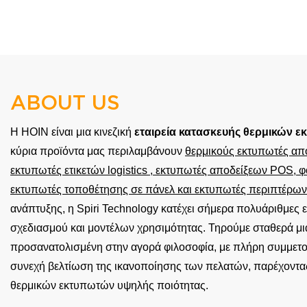
Αποδείξεις 
ABOUT US
Η HOIN είναι μια κινεζική
εταιρεία κατασκευής θερμικών 
κύρια προϊόντα μας περιλαμβάνουν
θερμικούς εκτυπωτές απ
εκτυπωτές ετικετών logistics
, εκτυπωτές αποδείξεων POS, φο
εκτυπωτές τοποθέτησης σε πάνελ και εκτυπωτές περιπτέρων
ανάπτυξης, η Spiri Technology κατέχει σήμερα πολυάριθμες 
σχεδιασμού και μοντέλων χρησιμότητας. Τηρούμε σταθερά μια
προσανατολισμένη στην αγορά φιλοσοφία, με πλήρη συμμετο
συνεχή βελτίωση της ικανοποίησης των πελατών, παρέχοντα
θερμικών εκτυπωτών υψηλής ποιότητας.