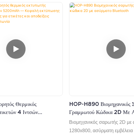
ή στη λειτουργία●
και 2D με απεικόνιση υψηλής
τροφοδοτικό, για
1280 x 800. Τροφοδοτείται απ
χώρου και πιο βολική
επαναφορτιζόμενη μπαταρία 
 Διαφανής σχεδιασμός
υποστηρίζει ασύρματη μετάδο
χρήστης μπορεί να γνωρίζει
200 μέτρα και Bluetooth 4.0 έω
 χρήσης του ρολού χαρτιού
εξασφαλίζοντας ευέλικτη και σ
μή.● Υποστήριξη μεγάλης
συνδεσιμότητα. Ιδανικός για 
άς GB18030, εύκολη
αποθήκης, διαλογή logistics, 
νήθιστων χαρακτήρων.●
λιανικής πώλησης και παρακ
κτύπωσης σε πολλές
βιομηχανικών περιουσιακών σ
λληλη για χρήστες σε όλο τον
τήριξη λήψης και εκτύπωσης
ορητός Θερμικός
HOP-H890 Βιομηχανικός Σ
ι γραφικών. ● Υποστήριξη
ικετών 4 Ιντσών
Γραμμωτού Κώδικα 2D Με 
συστήματα Windows, Linux,
Κεφαλή Εκτύπωσης
Bluetooth
Βιομηχανικός σαρωτής 2D με
S.
ργίας Για Ετικέτες Και
1280x800, ασύρματη εμβέλεια 