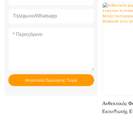
απλή και βολικ
Ενσωματωμένο 
Τηλέφωνο/whatsapp
εξοικονόμηση 
διαμόρφωση.●
Περιεχόμενο
εξωφύλλου, ο 
την κατάσταση
ανά πάσα στιγ
γραμματοσειρ
εκτύπωση ασυ
Αποστολή Ερώτησης Τώρα
Υποστήριξη ε
γλώσσες, κατά
κόσμο.● Υποσ
Ανθεκτικός Φ
ΛΟΓΟΤΥΠΟΥ κα
Εκτυπωτής Ετ
εκτύπωσης σε 
5200mAh — 
Android και IO
Διπλής Λειτου