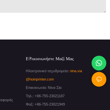
Επικοινωνήστε Μαζί Μας
Ηλεκτρονικό ταχυδρομείο:
nina.xia
@hoinprinter.com
Επικοινωνία: Νίνα Σία
Τηλ.: +86-755-23021187
εταφοράς
Φαξ: +86-755-23021949