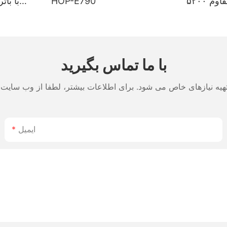
۴ اینچی مقاوم ۵۲۰۰
HOP-E790
د چاپ دو
0
ی برچسب و
طولان
اخت ژاپن
با ما تماس بگیرید
ایمیل