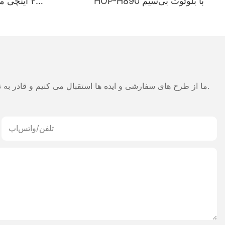
HOP-H890 با بلوتوث بی‌سیم
میلی‌آمپرساعت — ه
حالته بلوتوث برا
رسید س
ما از طرح های سفارشی و ایده ها استقبال می کنیم و قادر به تهیه نیازهای خاص می شود. برای اطلاعات بیشتر، لطفا از وب سایت بازدید کنید یا به طور مستقیم با سوالات و سوالات تماس بگیرید.
تلفن/واتس‌اپ