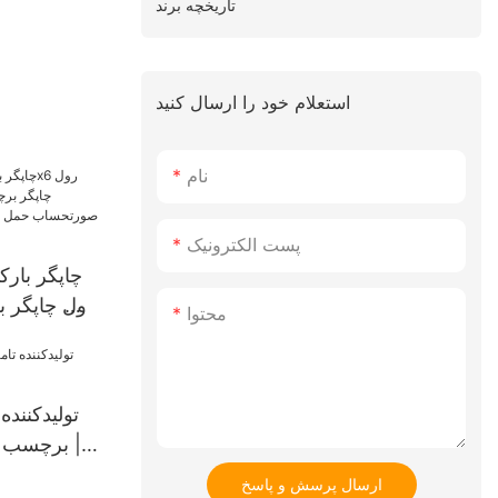
تاریخچه برند
استعلام خود را ارسال کنید
نام
پست الکترونیک
چاپگر بار
محتوا
بدون جوهر
حمل و 
تص
تولیدکننده
برچسب ح
ارسال پرسش و پاسخ