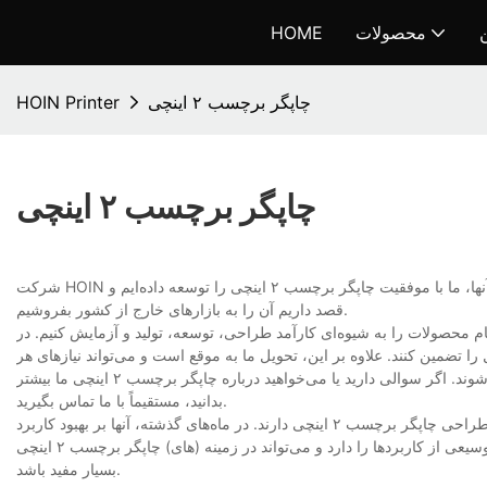
ن
محصولات
HOME
چاپگر برچسب ۲ اینچی
HOIN Printer
چاپگر برچسب ۲ اینچی
شرکت HOIN تیمی را تشکیل داده است که عمدتاً در توسعه محصول فعالیت می‌کنند. به لطف تلاش‌های آنها، ما با موفقیت چاپگر برچسب ۲ اینچی را توسعه داده‌ایم و
قصد داریم آن را به بازارهای خارج از کشور بفروشیم.
نیم به طور مستقل تمام محصولات را به شیوه‌ای کارآمد طراحی، توسعه، تولید و آزمایش کنیم. در
تضمین کنند. علاوه بر این، تحویل ما به موقع است و می‌تواند نیازهای هر
مشتری را برآورده کند. ما قول می‌دهیم که محصولات صحیح و سالم به مشتریان ارسال می‌شوند. اگر سوالی دارید یا می‌خواهید درباره چاپگر برچسب ۲ اینچی ما بیشتر
بدانید، مستقیماً با ما تماس بگیرید.
ما یک تیم باتجربه متشکل از چندین متخصص صنعت داریم. آنها سال‌ها تجربه در ساخت و طراحی چاپگر برچسب ۲ اینچی دارند. در ماه‌های گذشته، آنها بر بهبود کاربرد
عملی محصول تمرکز داشته‌اند و در نهایت آن را تولید کرده‌اند. با افتخار، محصول ما طیف وسیعی از کاربردها را دارد و می‌تواند در زمینه (های) چاپگر برچسب ۲ اینچی
بسیار مفید باشد.