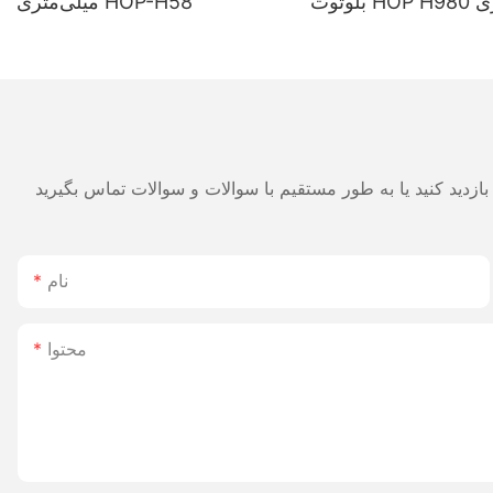
بلوتوث HOP H980 با باتری
میلی‌متری HOP-H58
280 میلی‌آمپرساعت و عمر
ی برای انبار و لجستیک
نام
محتوا