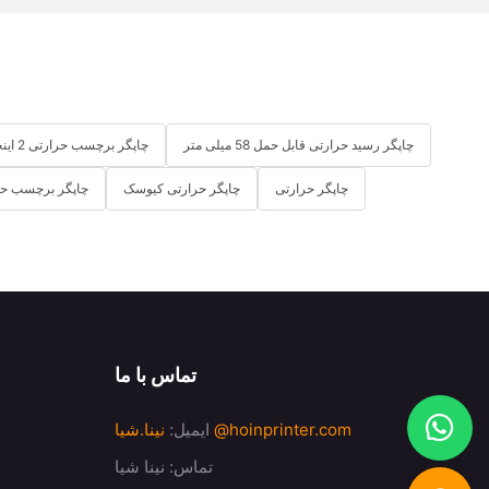
چاپگر رسید حرارتی قابل حمل 58 میلی متر
چاپگر برچسب حرارتی 2 اینچی
چاپگر حرارتی
چاپگر حرارتی کیوسک
چاپگر برچسب حر
تماس با ما
@hoinprinter.com
ایمیل:
نینا.شیا
تماس: نینا شیا