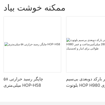
ممکنه خوشت بیاد
 بارکد دوبعدی بی‌سیم
چاپگر رسید حرارتی ۵۸
بلوتوث HOP H980 با باتری
میلی‌متری HOP-H58
280 میلی‌آمپرساعت و عمر
ی برای انبار و لجستیک