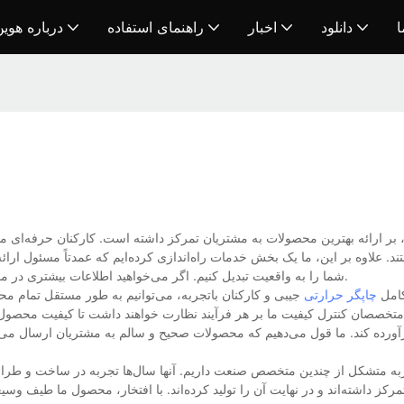
ا
دانلود
اخبار
راهنمای استفاده
درباره هوی
بر ارائه بهترین محصولات به مشتریان تمرکز داشته است. کارکنان حرفه‌ای ما با 
د. علاوه بر این، ما یک بخش خدمات راه‌اندازی کرده‌ایم که عمدتاً مسئول ارائ
شما را به واقعیت تبدیل کنیم. اگر می‌خواهید اطلاعات بیشتری در مورد محصول جدید ما یا شرکت ما کسب کنید، در هر لحظه با ما تماس بگیرید.
کامل
چاپگر حرارتی
جیبی و کارکنان باتجربه، می‌توانیم به طور مستقل تمام مح
متخصصان کنترل کیفیت ما بر هر فرآیند نظارت خواهند داشت تا کیفیت محصول را
ورده کند. ما قول می‌دهیم که محصولات صحیح و سالم به مشتریان ارسال می‌شو
ربه متشکل از چندین متخصص صنعت داریم. آنها سال‌ها تجربه در ساخت و طراحی ب
ز داشته‌اند و در نهایت آن را تولید کرده‌اند. با افتخار، محصول ما طیف وسیعی