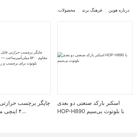
درباره هوین
فرهنگ برند
محصولات
اسکنر بارکد صنعتی دو بعدی
چاپگر برچسب حرارتی 
HOP-H890 با بلوتوث بی‌سیم
میلی‌آمپرساعت — ه
حالته بلوتوث برا
رسید س