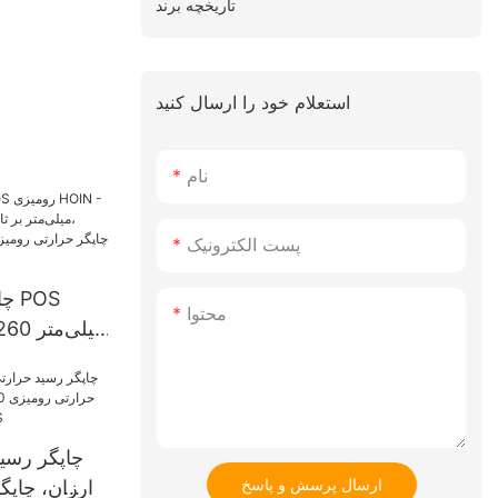
تاریخچه برند
استعلام خود را ارسال کنید
نام
پست الکترونیک
چا
محتوا
oth
حرارتی رومیزی 80 میل
چاپگر رسید
ارسال پرسش و پاسخ
ارزان، چاپگ