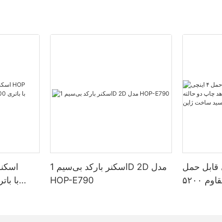
قابل حمل
اسکنر بارکد بی‌سیم 1D 2D مدل
اسکنر
۴ اینچی مقاوم ۵۲۰۰
HOP-E790
د چاپ دو
0
ی برچسب و
طولان
اخت ژاپن