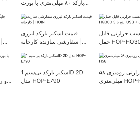
بارکد ۸۰ میلی‌متری با پورت
متری با پشتیبانی از
USB+LAN+COM و قابلیت
اتصال به کامپیوتر و سیستم
صوتی HOP-H801
سب حرارتی قابل
قیمت اسکنر بارکد لیزری
حمل HOP-HQ300 3 اینچ با
سفارشی سازنده کارخانه |
USB + بلوتوث
HOIN
چاپگر حرارتی رومیزی ۵۸
اسکنر بارکد بی‌سیم 1D 2D
تری HOP-H58
مدل HOP-E790