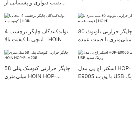
نصب دیواری و پشتیبانی از
قابل حمل 1D 2D با پورت
سیستم عامل‌های
USB و درگاه بلوتوث
IOS/Android/Windows، 80
میلی‌متری برای سیستم POS
چاپگر حرارتی بلوتوث 80
تولیدکنندگان چاپگر برچسب 4
میلی‌متری با قیمت عمده |
اینچی با کیفیت بالا | HOIN
HOIN1
اسکنر اچ پی مدل HOP-
چاپگر حرارتی کیوسک پنلی 58
E9005 با پورت USB و رنگ
میلی‌متری HOIN HOP-
سفید
ELM205