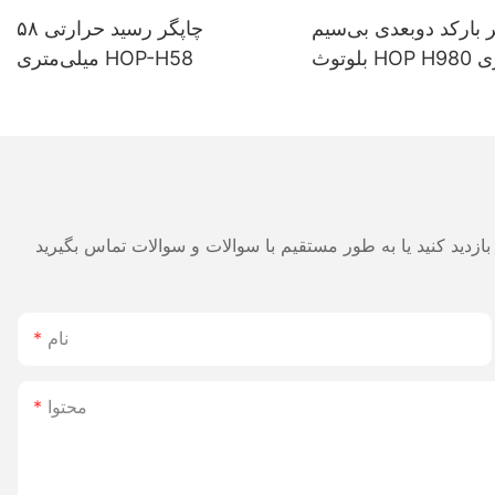
 بارکد دوبعدی بی‌سیم
چاپگر رسید حرارتی ۵۸
بلوتوث HOP H980 با باتری
میلی‌متری HOP-H58
280 میلی‌آمپرساعت و عمر
ی برای انبار و لجستیک
نام
محتوا