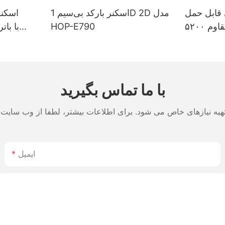
قابل حمل
اسکنر بارکد بی‌سیم 1D 2D مدل
اسکنر
۴ اینچی مقاوم ۵۲۰۰
HOP-E790
د چاپ دو
0
ی برچسب و
طولان
اخت ژاپن
با ما تماس بگیرید
ایمیل