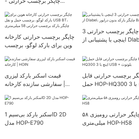
- چاپگر برچسب حرارتی
سب، پشتیبانی از بارنامه
کارخانه‌ای با قابلیت چاپ گرم،
کسپرس، شماره سریال،
USB BT برای برچسب حمل و
گر بارکد برچسب حرارتی
نقل انبار، برچسب بیمارستان،
چاپگر برچسب حرارتی 3
برچسب سوپرمارکت، چاپگر
چاپگر برچسب حرارتی کارخانه
اینچی با پشتیبانی از Dlabel،
بارکد برچسب حرارتی 80
هوین برای بارکد لوگو، برچسب
چاپگر بارکد بدون درایور
میلی‌متری
حمل و نقل USB BT، چاپگر
Bartender
بارکد برچسب حرارتی 58
میلی‌متری
گر برچسب حرارتی قابل
قیمت اسکنر بارکد لیزری
حمل HOP-HQ300 3 اینچ با
سفارشی سازنده کارخانه |
USB + بلوتوث
HOIN
چاپگر حرارتی رومیزی ۵۸
اسکنر بارکد بی‌سیم 1D 2D
میلی‌متری HOP-H58
مدل HOP-E790