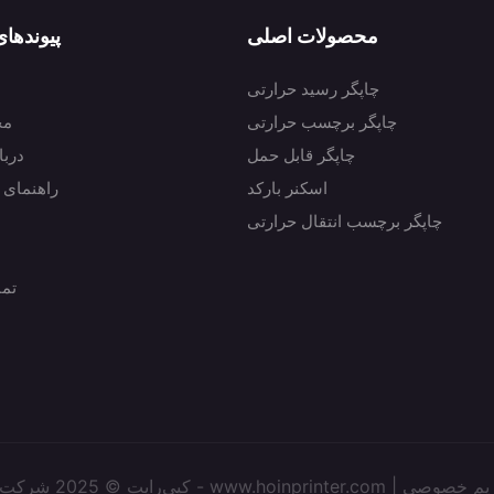
محصولات اصلی
پیوندها
چاپگر رسید حرارتی
چاپگر برچسب حرارتی
مح
چاپگر قابل حمل
دربا
اسکنر بارکد
راهنمای 
چاپگر برچسب انتقال حرارتی
تما
یم خصوصی
کپی‌رایت © 2025 شرکت فناوری الکترونیک شنژن هوین - www.hoinprinter.com |