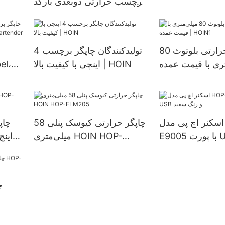
برچسب حرارتی دوبعدی بارکد
ین، چاپگر برچسب
برچ
Hoin چاپگر برچسب 80
یزی رسید، چاپگر
ا
میلی‌متری 3 اینچی HOP-
یل، چاپگر بارکد
چاپ
HL80 برای خط حرارتی POS
برچسب حرارتی1
چاپگر حرارتی بلوتوث 80
تولیدکنندگان چاپگر برچسب 4
برچسب چسبی چاپگر بارکد
ری با قیمت عمده |
اینچی با کیفیت بالا | HOIN
برچسب حرارتی
HOIN1
اسکنر اچ پی مدل HOP-
چاپگر حرارتی کیوسک پنلی 58
چاپ
E9005 با پورت USB و رنگ
میلی‌متری HOIN HOP-
سفید
ELM205