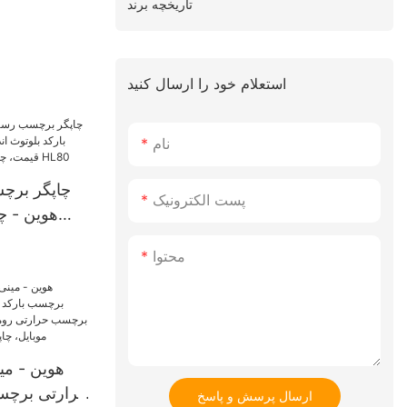
تاریخچه برند
استعلام خود را ارسال کنید
نام
چاپگر برچ
پست الکترونیک
هوین - چا
اندروید با ر
محتوا
قیمت، چا
هوین - می
حرارتی برچسب
ارسال پرسش و پاسخ