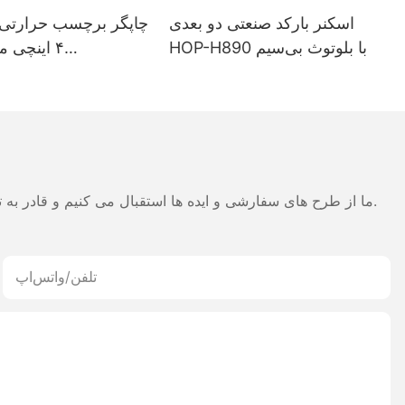
اسکنر بارکد صنعتی دو بعدی
چاپگر برچسب حرارتی 
HOP-H890 با بلوتوث بی‌سیم
میلی‌آمپرساعت — ه
حالته بلوتوث برا
رسید س
ما از طرح های سفارشی و ایده ها استقبال می کنیم و قادر به تهیه نیازهای خاص می شود. برای اطلاعات بیشتر، لطفا از وب سایت بازدید کنید یا به طور مستقیم با سوالات و سوالات تماس بگیرید.
تلفن/واتس‌اپ