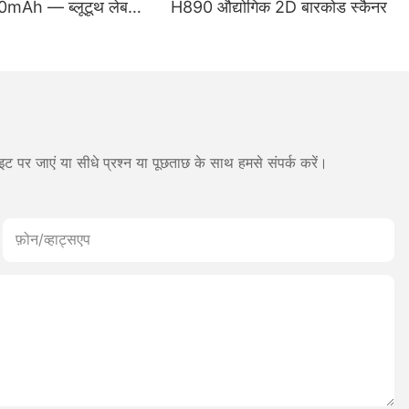
00mAh — ब्लूटूथ लेबल
H890 औद्योगिक 2D बारकोड स्कैनर
ूल मोड जापान प्रिंट हेड
ट पर जाएं या सीधे प्रश्न या पूछताछ के साथ हमसे संपर्क करें।
फ़ोन/व्हाट्सएप