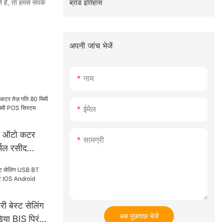
ब्रांड इतिहास
हैं, तो हमसे संपर्क
अपनी जांच भेजें
नाम
ईमेल
द ऑटो कटर
सामग्री
्मल रसीद
िमी POS सिस्टम
 बेस्ट सेलिंग
अब पूछताछ भेजें
या BIS प्रिंटर