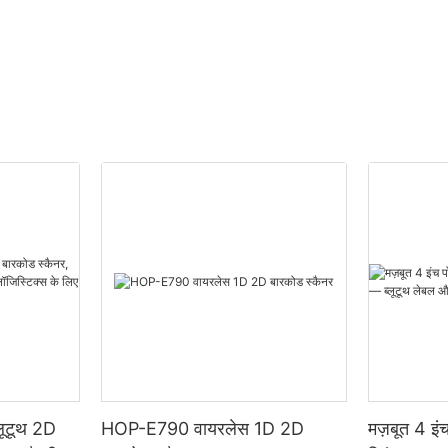
ूटूथ 2D
HOP-E790 वायरलेस 1D 2D
मज़बूत 4 इंच