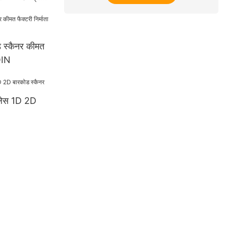
oid 58mm
 स्कैनर कीमत
HOIN
ेस 1D 2D