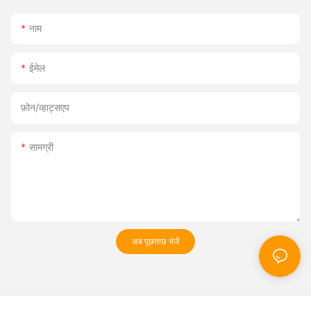
नाम
ईमेल
फ़ोन/व्हाट्सएप
सामग्री
अब पूछताछ भेजें