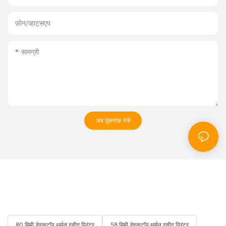
फ़ोन/व्हाट्सएप
सामग्री
अब पूछताछ भेजें
80 मिमी डेस्कटॉप थर्मल रसीद प्रिंटर
58 मिमी डेस्कटॉप थर्मल रसीद प्रिंटर