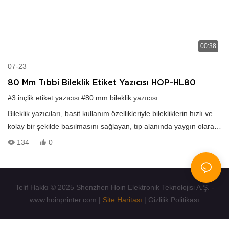
00:38
07-23
80 Mm Tıbbi Bileklik Etiket Yazıcısı HOP-HL80
#3 inçlik etiket yazıcısı
#80 mm bileklik yazıcısı
Bileklik yazıcıları, basit kullanım özellikleriyle bilekliklerin hızlı ve
kolay bir şekilde basılmasını sağlayan, tıp alanında yaygın olarak
kullanılan cihazlardır. WhatsApp:+86 18859251634 wechat:
134
0
lss03655121
Telif Hakkı © 2025 Shenzhen Hoin Elektronik Teknolojisi A.Ş. -
www.hoinprinter.com |
Site Haritası
|
Gizlilik Politikası