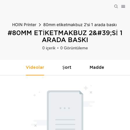
HOIN Printer
80mm etiketmakbuz 2'si 1 arada baskı
#80MM ETIKETMAKBUZ 2&#39;SI 1
ARADA BASKI
0 içerik
0 Görüntüleme
Videolar
Şort
Madde