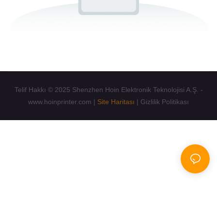
Telif Hakkı © 2025 Shenzhen Hoin Elektronik Teknolojisi A.Ş. -
www.hoinprinter.com |
Site Haritası
|
Gizlilik Politikası