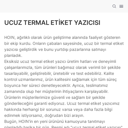
UCUZ TERMAL ETIKET YAZICISI
HOIN, ağırlıklı olarak ürün geliştirme alanında faaliyet gösteren
bir ekip kurdu. Onların çabaları sayesinde, ucuz bir termal etiket
yazıcısı geliştirdik ve bunu yurtdışı pazarlarına satmayı
planladık.
Eksiksiz ucuz termal etiket yazıcı üretim hatları ve deneyimli
çalışanlarımızla, tüm ürünleri bağımsız olarak verimli bir şekilde
tasarlayabilir, geliştirebilir, üretebilir ve test edebiliriz. Kalite
kontrol uzmanlarımız, ürün kalitesini sağlamak için tüm süreç
boyunca her süreci denetleyecektir. Ayrıca, teslimatımız
zamanında olup her müşterinin ihtiyaçlarını karşılayabilir.
Ürünlerin müşterilerimize güvenli ve sağlam bir şekilde
gönderileceğini garanti ediyoruz. Ucuz termal etiket yazıcımız
hakkında herhangi bir sorunuz varsa veya daha fazla bilgi
edinmek istiyorsanız, doğrudan bizi arayın.
Bugün, HOIN'in en yeni ürününü kamuoyuna tanıtmayı
planladığı harika bir gün. Resmi adı "ucuz termal etiket yazıcısı"