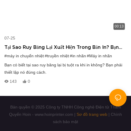
00:13
07-25
Tại Sao Ruy Băng Lại Xuất Hiện Trong Bản In? Bạn
Cần Theo Dõi Tôi.
#máy in chuyển nhiệt
#truyền nhiệt
#in nhãn
#Máy in nhãn
Bạn có biết tại sao ruy băng lại bị tuột ra khi in không? Bạn phải
thiết lập nó đúng cách.
143
0
Bản quyền © 2025 Công ty TNHH Công nghệ Điện tử Thâm
Quyến Hoin - www.hoinprinter.com |
Sơ đồ trang web
|
Chính
sách bảo mật