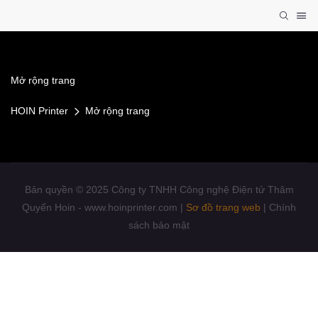
Mở rộng trang
HOIN Printer
Mở rộng trang
Bản quyền © 2025 Công ty TNHH Công nghệ Điện tử Thâm
Quyến Hoin - www.hoinprinter.com |
Sơ đồ trang web
|
Chính
sách bảo mật