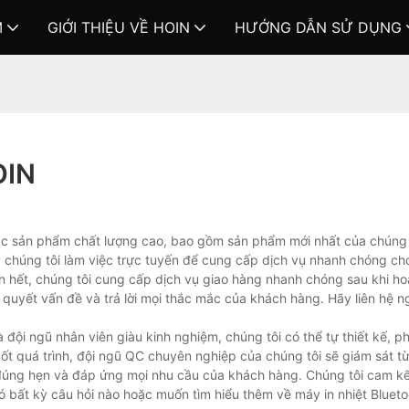
M
GIỚI THIỆU VỀ HOIN
HƯỚNG DẪN SỬ DỤNG
OIN
c sản phẩm chất lượng cao, bao gồm sản phẩm mới nhất của chúng 
ủa chúng tôi làm việc trực tuyến để cung cấp dịch vụ nhanh chóng c
n hết, chúng tôi cung cấp dịch vụ giao hàng nhanh chóng sau khi ho
ải quyết vấn đề và trả lời mọi thắc mắc của khách hàng. Hãy liên hệ 
đội ngũ nhân viên giàu kinh nghiệm, chúng tôi có thể tự thiết kế, phá
uốt quá trình, đội ngũ QC chuyên nghiệp của chúng tôi sẽ giám sát 
đúng hẹn và đáp ứng mọi nhu cầu của khách hàng. Chúng tôi cam k
bất kỳ câu hỏi nào hoặc muốn tìm hiểu thêm về máy in nhiệt Bluetoo