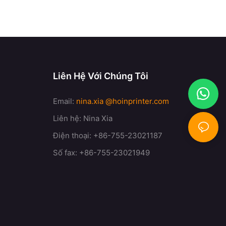
Liên Hệ Với Chúng Tôi
Email:
nina.xia
@hoinprinter.com
Liên hệ: Nina Xia
Điện thoại: +86-755-23021187
Số fax: +86-755-23021949