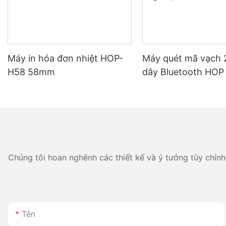
Máy in hóa đơn nhiệt HOP-
Máy quét mã vạch
H58 58mm
dây Bluetooth HOP
pin 2800mAh, thời 
dụng lâu dài, lý tư
kho hàng và hậu cầ
Chúng tôi hoan nghênh các thiết kế và ý tưởng tùy chỉnh 
Tên