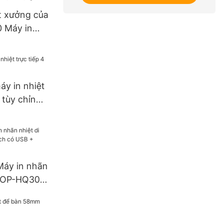
t xưởng của
 Máy in
ini cầm tay
Máy in
áy in nhiệt
 tùy chỉnh |
Máy in nhãn
 HOP-HQ300
+ Bluetooth