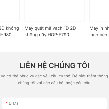
 2D không
Máy quét mã vạch 1D 2D
Máy in n
 H980,
không dây HOP-E790
inch bền
lượng sử
— Chế độ
ởng cho
hóa đơn, 
n.
Nhật Bản
LIÊN HỆ CHÚNG TÔI
và có thể phục vụ các yêu cầu cụ thể. Để biết thêm thông ti
chúng tôi với các câu hỏi hoặc yêu cầu.
E-Mail