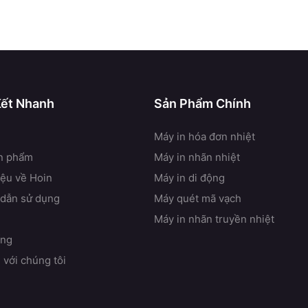
Kết Nhanh
Sản Phẩm Chính
Máy in hóa đơn nhiệt
n phẩm
Máy in nhãn nhiệt
iệu về Hoin
Máy in di động
dẫn sử dụng
Máy quét mã vạch
Máy in nhãn truyền nhiệt
ống
 với chúng tôi