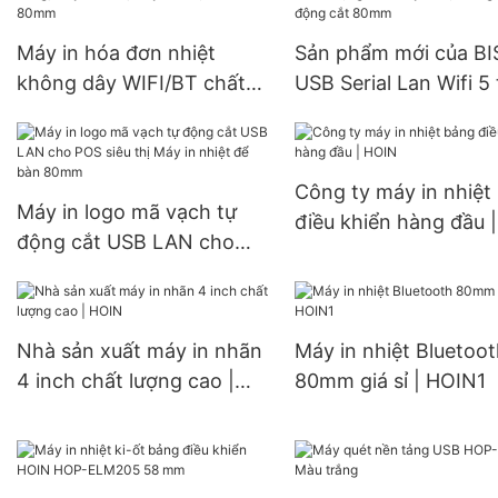
Máy in hóa đơn nhiệt
Sản phẩm mới của BI
không dây WIFI/BT chất
USB Serial Lan Wifi 5
lượng cao 80mm cho nhà
một Giao diện Máy in
hàng, máy in POS, máy in
đơn nhiệt giá rẻ Máy 
nhiệt để bàn 80mm
thống POS tự động c
Công ty máy in nhiệt
80mm
Máy in logo mã vạch tự
điều khiển hàng đầu |
động cắt USB LAN cho
HOIN
POS siêu thị Máy in nhiệt
để bàn 80mm
Nhà sản xuất máy in nhãn
Máy in nhiệt Bluetoo
4 inch chất lượng cao |
80mm giá sỉ | HOIN1
HOIN