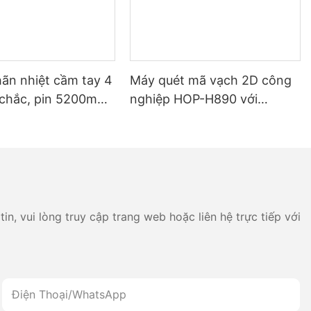
hãn nhiệt cầm tay 4
Máy quét mã vạch 2D công
 chắc, pin 5200mAh
nghiệp HOP-H890 với
 kép in nhãn và
Bluetooth không dây
Bluetooth, đầu in
.
n, vui lòng truy cập trang web hoặc liên hệ trực tiếp với
Điện Thoại/whatsApp