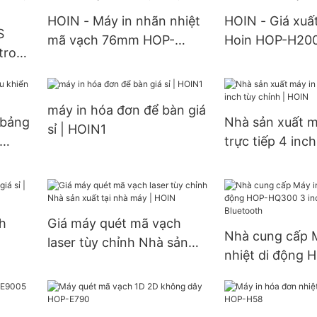
HOIN - Máy in nhãn nhiệt
HOIN - Giá xuấ
S
mã vạch 76mm HOP-
Hoin HOP-H200
 trong
HQ80 kèm giấy dính
nhiệt di động m
 hóa
USB+BT Máy in nhãn
BT USB 58mm 
in hệ
nhiệt mã vạch
nhiệt di động
máy in hóa đơn để bàn giá
ắt
 bảng
Nhà sản xuất m
sỉ | HOIN1
trực tiếp 4 inch
HOIN
th
Giá máy quét mã vạch
Nhà cung cấp 
laser tùy chỉnh Nhà sản
nhiệt di động
xuất tại nhà máy | HOIN
3 inch có USB 