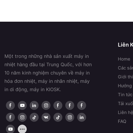
Liên 
Một trong những nhà sản xuất máy in
Home
nhiệt hàng đầu tại Trung Quốc, với hơn
Các sả
10 năm kinh nghiệm chuyên về máy in
Giới th
hóa đơn nhiệt, máy in nhãn nhiệt, máy
Hướng 
in di động, máy in KIOSK.
Tin tức
Tải xu
Liên hệ
FAQ