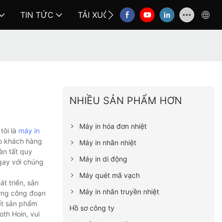
TIN TỨC
TẢI XUỐNG
LIÊN HỆ VỚI CHÚNG
NHIỀU SẢN PHẨM HƠN
Máy in hóa đơn nhiệt
tôi là
máy in
ho khách hàng
Máy in nhãn nhiệt
àn tất quy
Máy in di động
ngay với chúng
Máy quét mã vạch
t triển, sản
Máy in nhãn truyền nhiệt
từng công đoạn
ết sản phẩm
Hồ sơ công ty
th Hoin, vui