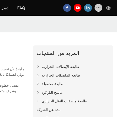
FAQ
اتصل ب
المزيد من المنتجات
طابعة الإيصالات الحرارية
نولي اهتمامًا با
طابعة الملصقات الحرارية
هو تزويد عملائنا بمنتجاتٍ عالية الجودة وبأسعارٍ معقولة، وخلق قيمةٍ لهم. نتطلع إلى التعاون مع عملائنا في جميع أنحاء ال
طابعة محمولة
بفضل خطوط إن
يشرف متخصص
ماسح الباركود
طابعة ملصقات النقل الحراري
نبذة عن الشركة