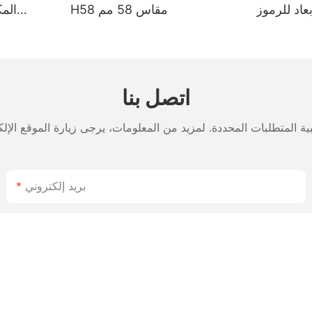
بعاد للرموز
H58 مقاس 58 مم
الشريطية HOP H980، ببطارية
التوصيل والتشغيل عبر منفذ USB
لة الأمد 2800 مللي أمبير،
والخدمات
اللوجستية
اتصل بنا
بريد إلكتروني