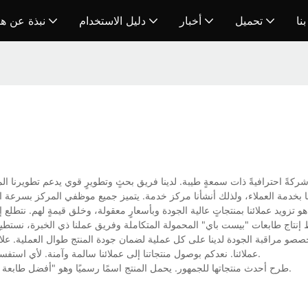
نا
تحميل
أخبار
دليل الاستخدام
نبذة عن ه
لغًا بخدمة العملاء، ولذلك أنشأنا مركز خدمة. يتميز جميع موظفي المركز بسرعة ا
عالم. تواصلوا معنا لمزيدٍ من التفاصيل.
تاج طابعات "بيست باي" المحمولة المتكاملة وفريق عملنا ذي الخبرة، نستطيع
و مراقبة الجودة لدينا على كل عملية لضمان جودة المنتج طوال العملية. علاو
عملائنا. نعدكم بوصول منتجاتنا إلى عملائنا سالمة وآمنة. لأي استفسار أو معرفة المزيد عن طابعات "بيست باي" المحمولة، تواصلوا معنا مباشرةً.
اليوم هو يوم مميز، حيث تعتزم شركة HOIN طرح أحدث منتجاتها للجمهور. يحمل المنتج اسمًا رسميًا وهو "أفضل طابعة محمولة"، ويُقدم بسعر تنافسي.