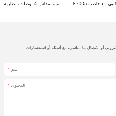
E7005 المكتبي مع خاصية
متينة مقاس 4 بوصات، بطارية
5200 مللي أمبير - وضع مزدوج
للطباعة على الملصقات
والإيصالات بتقنية بلوتوث، رأس
طباعة ياباني
اسم
المحتوى