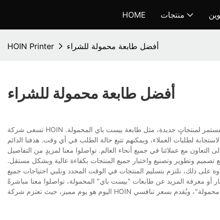
وين
منتجات
HOME
أفضل طابعة محمولة للشراء
HOIN Printer
أفضل طابعة محمولة للشراء
تسعى شركة HOIN جاهدةً لأن تصبح شركةً احترافيةً ذات سمعةٍ طيبة. لدينا فريق بحثٍ وتطويرٍ قوي يدعم تطويرنا المستمر لمنتجاتٍ جديدة، مثل طابعة بيست باي المحمولة.
لاستجابة لطلبات العملاء، ويمكنهم تتبع حالة الطلب في أي وقت. هدفنا الدائم
 تصميم وتطوير وتصنيع واختبار جميع المنتجات بكفاءة عالية وبشكل مستقل.
ة على ذلك، نلتزم بتسليم المنتجات في الوقت المحدد ونلبي احتياجات جميع