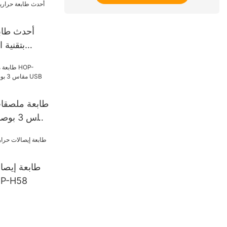
بتقنية 
طابعة ملصقا
مزودة بمنفذ USB وبلوتوث
طابعة إيصال
مقاس 58 مم 8