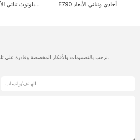
E790 أحادي وثنائي الأبعاد
بلوتوث ثنائي الأ
طوي
مناسب للمستودعات 
نرحب بالتصميمات والأفكار المخصصة وقادرة على تلبية المتطلبات المحددة. لمزيد من المعلومات، يرجى زيارة الموقع الإلكتروني أو الاتصال بنا مباشرة مع أسئلة أو استفسارات.
الهاتف/واتساب