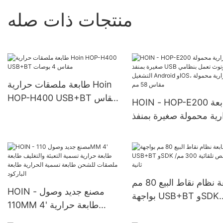
منتجات ذات صله
طابعة ملصقات حرارية Hoin
HOP-H400 USB+BT مقاس
HOIN - HOP-E200 طابعة
4 بوصات
رية محمولة صغيرة بمنفذ
USB وبلوتوث تعمل بنظامي
التشغيل Android وIOS،
ة حرارية محمولة مقاس
58 مم
طابعة نظام نقاط البيع 80 مم
HOIN - مصنع جديد وصول
بواجهة USB+BT وSDK
110MM 4' طابعة حرارية
وسرعة قص تلقائية 300 مم/
تسمية التعبئة والتغليف طابعة
ثانية