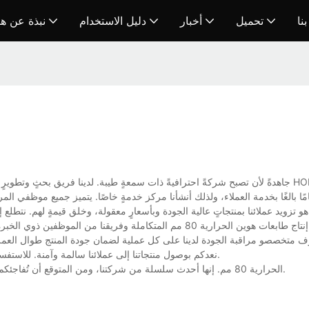
نا
تحميل
أخبار
دليل الاستخدام
نبذة عن ه
مًا بالغًا بخدمة العملاء، ولذلك أنشأنا مركز خدمةٍ خاصًا. يتميز جميع موظفي ا
بفضل خطوط إنتاج طابعات هوين الحرارية 80 مم المتكاملة وفريقن
متخصصو مراقبة الجودة لدينا على كل عملية لضمان جودة المنتج طوال العملية. 
نعدكم بوصول منتجاتنا إلى عملائنا سالمة وآمنة. للاستفسار أو معرفة المزيد عن طابعات هوين الحرارية 80 مم، تواصلوا معنا مباشرةً.
تُركز شركة HOIN على تطوير منتجاتها باستمرار، ومن أحدثها طابعة HOIN الحرارية 80 مم. إنها أحدث سلسلة من شركتنا، ومن المتوقع أن تُفاجئكم.