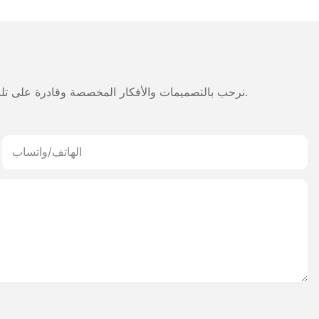
للطباعة على
والإيصالات بتقنية ب
طب
نرحب بالتصميمات والأفكار المخصصة وقادرة على تلبية المتطلبات المحددة. لمزيد من المعلومات، يرجى زيارة الموقع الإلكتروني أو الاتصال بنا مباشرة مع أسئلة أو استفسارات.
الهاتف/واتساب