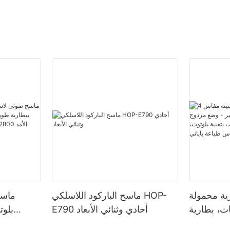
ية محمولة
ماسح الباركود اللاسلكي HOP-
ماسح
س 4 بوصات، بطارية
E790 أحادي وثنائي الأبعاد
بلوت
- وضع مزدوج