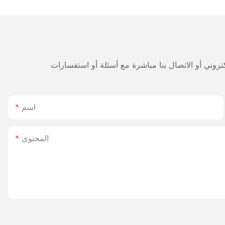
طويلة الأمد 2800 مللي أمبير،
لمستودعات والخدمات
اللوجستية
اسم
المحتوى