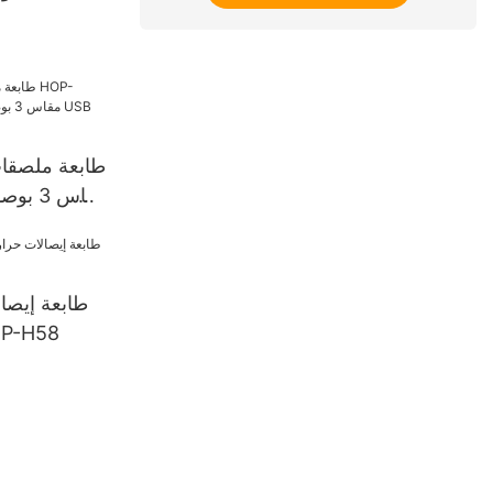
طابعة ملصقا
مزودة بمنفذ USB وبلوتوث
طابعة إيصال
مقاس 58 مم 8