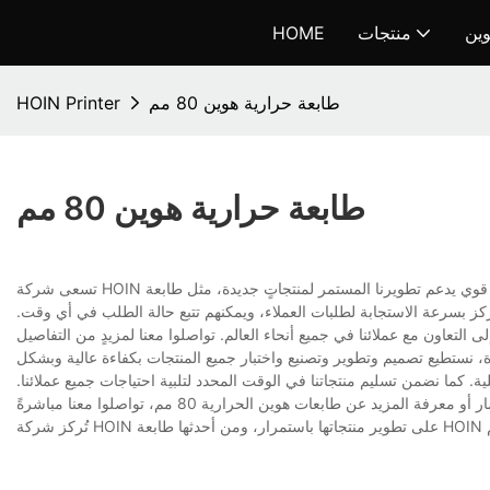
وين
منتجات
HOME
طابعة حرارية هوين 80 مم
HOIN Printer
طابعة حرارية هوين 80 مم
تسعى شركة HOIN جاهدةً لأن تصبح شركةً احترافيةً ذات سمعةٍ طيبة. لدينا فريق بحثٍ وتطويرٍ قوي يدعم تطويرنا المستمر لمنتجاتٍ جديدة، مثل طابعة HOIN الحرارية 80
لمركز بسرعة الاستجابة لطلبات العملاء، ويمكنهم تتبع حالة الطلب في أي وقت.
ا من الموظفين ذوي الخبرة، نستطيع تصميم وتطوير وتصنيع واختبار جميع المنتجات بكفاءة عالية وبشكل
كما نضمن تسليم منتجاتنا في الوقت المحدد لتلبية احتياجات جميع عملائنا.