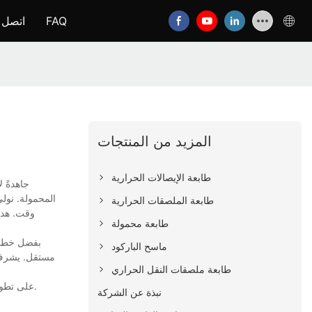
FAQ
اتصل ب
المزيد من المنتجات
طابعة الإيصالات الحرارية
المحمولة. نولي
طابعة الملصقات الحرارية
وقت. هدفن
طابعة محمولة
بفضل خطوط 
ماسح الباركود
مستقل. يشرف م
طابعة ملصقات النقل الحراري
كشركة رائدة، دأبت HOIN على تطوير منتجاتها الخاصة بانتظام، ومن بينها الطابعة الحرارية المحمولة. إنها أحدث المنتجات، ومن المؤكد أنها ستعود بالنفع على العملاء.
نبذة عن الشركة