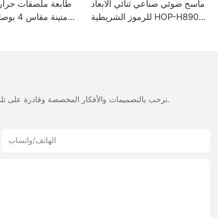
ماسح ضوئي صناعي ثنائي الأبعاد
طابعة ملصقات حرار
للرموز الشريطية HOP-H890
متينة مقا
مزود بتقنية بلوتوث لاسلكية
5200 مللي أمبير 
للطباعة على
والإيصالات بتقنية ب
طب
نرحب بالتصميمات والأفكار المخصصة وقادرة على تلبية المتطلبات المحددة. لمزيد من المعلومات، يرجى زيارة الموقع الإلكتروني أو الاتصال بنا مباشرة مع أسئلة أو استفسارات.
الهاتف/واتساب