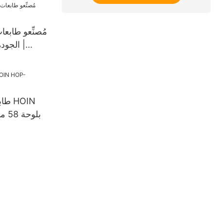
طابعة حرا
مُصنِّعو طابع
طابع
HOP-ELM205 بلوحة 58 مم