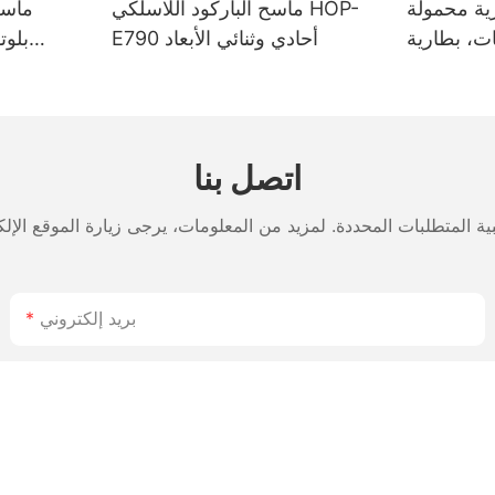
ية محمولة
ماسح الباركود اللاسلكي HOP-
ماسح
س 4 بوصات، بطارية
E790 أحادي وثنائي الأبعاد
بلوت
- وضع مزدوج
 الملصقات
لوتوث، رأس
مناسب ل
اعة ياباني
اتصل بنا
بريد إلكتروني