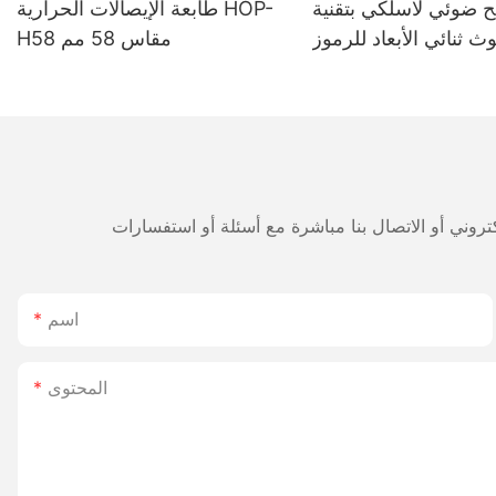
 ضوئي لاسلكي بتقنية
طابعة الإيصالات الحرارية HOP-
وث ثنائي الأبعاد للرموز
H58 مقاس 58 مم
الشريطية HOP H980، ببطارية
طويلة الأمد 2800 مللي أمبير،
لمستودعات والخدمات
اللوجستية
اسم
المحتوى