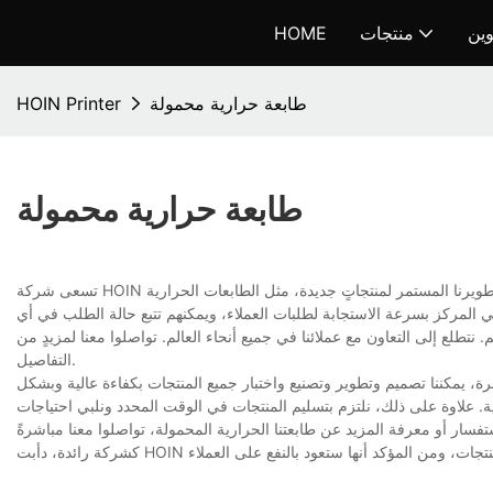
وين
منتجات
HOME
طابعة حرارية محمولة
HOIN Printer
طابعة حرارية محمولة
تسعى شركة HOIN جاهدةً لأن تصبح شركةً احترافيةً ذات سمعةٍ طيبة. لدينا فريق بحثٍ وتطويرٍ قوي يدعم تطويرنا المستمر لمنتجاتٍ جديدة، مثل الطابعات الحرارية
ظفي المركز بسرعة الاستجابة لطلبات العملاء، ويمكنهم تتبع حالة الطلب في أي
. نتطلع إلى التعاون مع عملائنا في جميع أنحاء العالم. تواصلوا معنا لمزيدٍ من
التفاصيل.
ة، يمكننا تصميم وتطوير وتصنيع واختبار جميع المنتجات بكفاءة عالية وبشكل
 علاوة على ذلك، نلتزم بتسليم المنتجات في الوقت المحدد ونلبي احتياجات