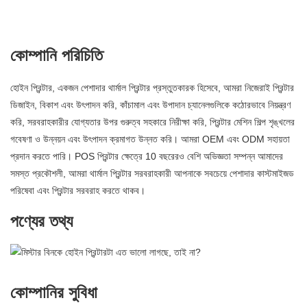
কোম্পানি পরিচিতি
হোইন প্রিন্টার, একজন পেশাদার থার্মাল প্রিন্টার প্রস্তুতকারক হিসেবে, আমরা নিজেরাই প্রিন্টার
ডিজাইন, বিকাশ এবং উৎপাদন করি, কাঁচামাল এবং উপাদান চ্যানেলগুলিকে কঠোরভাবে নিয়ন্ত্রণ
করি, সরবরাহকারীর যোগ্যতার উপর গুরুত্ব সহকারে নিরীক্ষা করি, প্রিন্টার মেশিন শিল্প শৃঙ্খলের
গবেষণা ও উন্নয়ন এবং উৎপাদন ক্রমাগত উন্নত করি। আমরা OEM এবং ODM সহায়তা
প্রদান করতে পারি। POS প্রিন্টার ক্ষেত্রে 10 বছরেরও বেশি অভিজ্ঞতা সম্পন্ন আমাদের
সমস্ত প্রকৌশলী, আমরা থার্মাল প্রিন্টার সরবরাহকারী আপনাকে সবচেয়ে পেশাদার কাস্টমাইজড
পরিষেবা এবং প্রিন্টার সরবরাহ করতে থাকব।
পণ্যের তথ্য
কোম্পানির সুবিধা