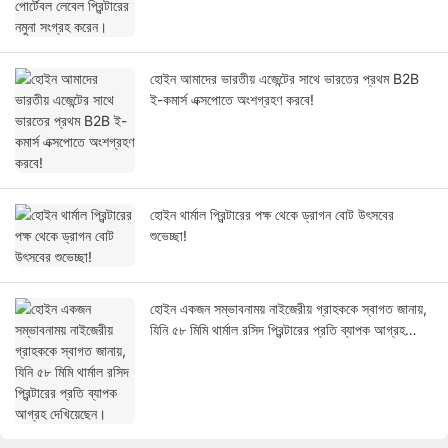
হোইন আমাদের ভারতীয় এজেন্টের সাথে ভারতের প্রথম B2B
ই-কমার্স এক্সপোতে অংশগ্রহণ করবে!
হোইন থার্মাল প্রিন্টারের পক্ষ থেকে ড্রাগন বোট উৎসবের
শুভেচ্ছা!
হোইন একজন সম্ভাবনাময় নাইজেরীয় গ্রাহককে স্বাগত জানায়,
যিনি ৫৮ মিমি থার্মাল রসিদ প্রিন্টারের প্রতি ব্যাপক আগ্রহ
দেখিয়েছেন।