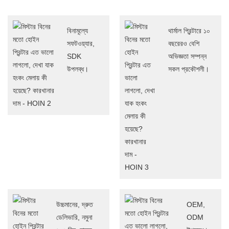
বিনামূল্যে
থার্মাল প্রিন্টারে ১০
সফটওয়্যার,
বছরেরও বেশি
SDK
অভিজ্ঞতা সম্পন্ন
উপলব্ধ।
সকল প্রকৌশলী।
উচ্চমানের, দ্রুত
OEM,
ডেলিভারি, নমুনা
ODM