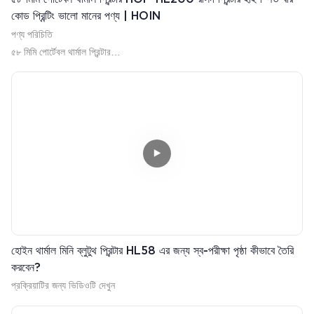
কোড প্রিন্টিং ভালো মানের পণ্য | HOIN
পণ্য পরিচিতি
৫৮ মিমি পোর্টেবল থার্মাল প্রিন্টার
●২৬০০mah ১৮৬৫০ ব্যাটারি, চার্জার: ৫V/১A
● ৭০ মিমি / সেকেন্ড অতি উচ্চ মুদ্রণ গতি
● 1D+2D বার কোড প্রিন্টিং সমর্থন করে
● টাইপ সি ইউএসবি চার্জিং এবং ডেটা ট্রান্সমিশন
● ৫০ মিমি বড় ব্যাসের রোল সমর্থন করে
● GB18030 বড় ফন্ট সমর্থন করে
● বহু ভাষা মুদ্রণ সমর্থন করে
আপনি যদি আগ্রহী হন, পরামর্শ করতে স্বাগতম, ধন্যবাদ।
ওয়েচ্যাট: Hoin13360154743
ইমেইল:vivian.zhao@hoinprinter.com
হোয়াটসঅ্যাপ:+৮৬-১৩০৩৫৮৪৯০৩১
হোইন থার্মাল মিনি ব্লুটুথ প্রিন্টার HL58 এর জন্য স্ব-পরীক্ষা পৃষ্ঠা কীভাবে তৈরি
করবেন?
প্রক্রিয়াটির জন্য ভিডিওটি দেখুন