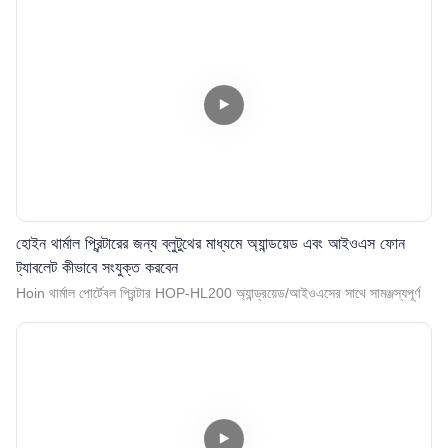
হোইন থার্মাল প্রিন্টারের জন্য ব্লুটুথের মাধ্যমে অ্যান্ডয়েড এবং আইওএস ফোন
ট্যাবলেট কীভাবে সংযুক্ত করবেন
Hoin থার্মাল পোর্টেবল প্রিন্টার HOP-HL200 অ্যান্ড্রয়েড/আইওএসের সাথে সামঞ্জস্যপূর্ণ