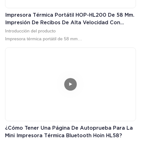
Impresora Térmica Portátil HOP-HL200 De 58 Mm.
Impresión De Recibos De Alta Velocidad Con
Códigos De Barras. Productos De Alta Calidad.
Introducción del producto
HOIN
Impresora térmica portátil de 58 mm
●Batería 18650 de 2600 mAh, cargador: 5 V/1 A
●Velocidad de impresión ultraalta de 70 mm/s
●Admite impresión de códigos de barras 1D+2D
●Carga y transmisión de datos mediante USB tipo C
●Admite rollos de gran diámetro de 50 mm
●Compatible con fuente grande GB18030
●Admite impresión en varios idiomas
Si estás interesado, bienvenido a consultar, gracias.
WeChat:Hoin13360154743
Correo electrónico:vivian.zhao@hoinprinter.com
WhatsApp:+86-13035849031
¿Cómo Tener Una Página De Autoprueba Para La
Mini Impresora Térmica Bluetooth Hoin HL58?