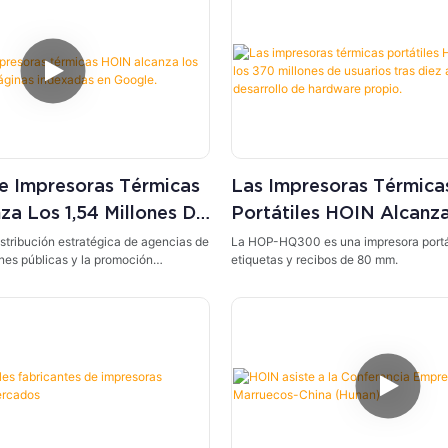
e Impresoras Térmicas
Las Impresoras Térmica
a Los 1,54 Millones De
Portátiles HOIN Alcanz
dexadas En Google.
Millones De Usuarios Tr
istribución estratégica de agencias de
La HOP-HQ300 es una impresora portát
ones públicas y la promoción
etiquetas y recibos de 80 mm.
Años De Desarrollo De
da.
Propio.