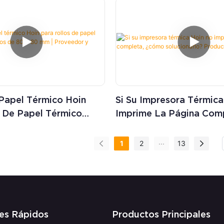
Papel Térmico Hoin
Si Su Impresora Térmic
s De Papel Térmico
Imprime La Página Comp
os De 80 X 80 Mm |
¿cómo Solucionarlo? Pr
Y Fabricantes | HOIN
HOIN
...
1
2
13
es Rápidos
Productos Principales