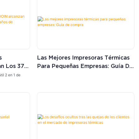
s
Las Mejores Impresoras Térmicas
an Los 370
Para Pequeñas Empresas: Guía De
as Diez
Compra
il 2 en 1 de
 Hardware