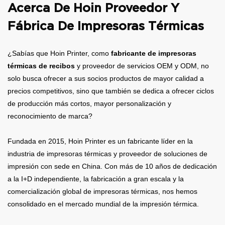
evaluamos rápidamente el
con dominio de software CAD.
Acerca De Hoin Proveedor Y
coste de fabricación y el
potencial de mercado para su
Fábrica De Impresoras Térmicas
desarrollo.
¿Sabías que Hoin Printer, como
fabricante de impresoras
térmicas de recibos
y proveedor de servicios OEM y ODM, no
solo busca ofrecer a sus socios productos de mayor calidad a
precios competitivos, sino que también se dedica a ofrecer ciclos
de producción más cortos, mayor personalización y
reconocimiento de marca?
Fundada en 2015, Hoin Printer es un fabricante líder en la
industria de impresoras térmicas y proveedor de soluciones de
impresión con sede en China. Con más de 10 años de dedicación
a la I+D independiente, la fabricación a gran escala y la
comercialización global de impresoras térmicas, nos hemos
consolidado en el mercado mundial de la impresión térmica.