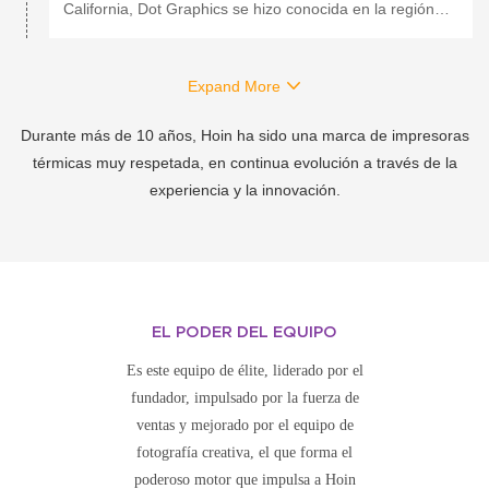
California, Dot Graphics se hizo conocida en la región
por la calidad de sus operaciones de empaque e
impresión comercial. Especializados en el diseño, la
Expand More
impresión y el acabado de productos, todo en un mismo
lugar, forman un equipo experto en aportar creatividad,
Durante más de 10 años, Hoin ha sido una marca de impresoras
eficiencia y durabilidad a cada pieza de empaque que
térmicas muy respetada, en continua evolución a través de la
crean.
experiencia y la innovación.
EL PODER DEL EQUIPO
Es este equipo de élite, liderado por el
fundador, impulsado por la fuerza de
ventas y mejorado por el equipo de
fotografía creativa, el que forma el
poderoso motor que impulsa a Hoin