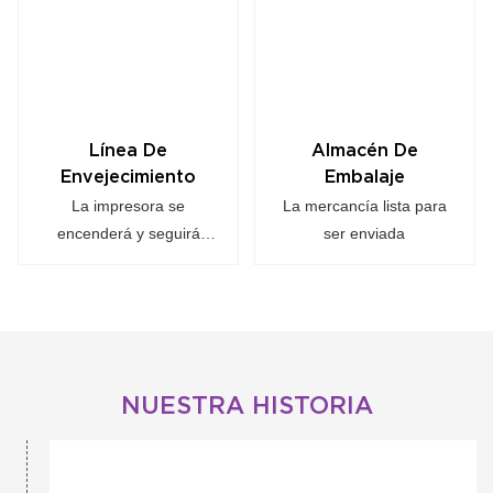
Línea De
Almacén De
Envejecimiento
Embalaje
La impresora se
La mercancía lista para
encenderá y seguirá
ser enviada
funcionando durante 72
horas, asegúrese de que
no se queme ni falle.
NUESTRA HISTORIA