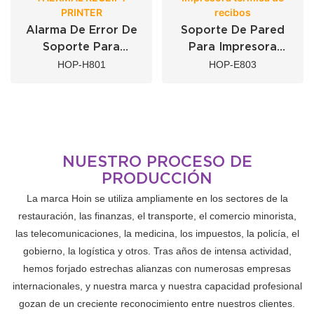
PRINTER
recibos
Alarma De Error De
Soporte De Pared
Soporte Para
Para Impresora
Impresoras De
Térmica De Recibos
HOP-H801
HOP-E803
Recibos Térmicos
De 80 Mm +
Con Código De
Monitorización De La
Barras POS
Impresora
NUESTRO PROCESO DE
PRODUCCIÓN
La marca Hoin se utiliza ampliamente en los sectores de la
restauración, las finanzas, el transporte, el comercio minorista,
las telecomunicaciones, la medicina, los impuestos, la policía, el
gobierno, la logística y otros. Tras años de intensa actividad,
hemos forjado estrechas alianzas con numerosas empresas
internacionales, y nuestra marca y nuestra capacidad profesional
gozan de un creciente reconocimiento entre nuestros clientes.