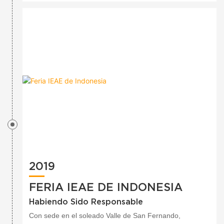
equipo de gestores de proyectos, prototipadores y
diseñadores dedicados. Con una sólida presencia en
Europa, lleva casi 20 años creando embalajes
excepcionales para marcas excepcionales. Opera en la
intersección entre el cumplimiento y la distribución.
2019
FERIA IEAE DE INDONESIA
Habiendo Sido Responsable
Con sede en el soleado Valle de San Fernando,