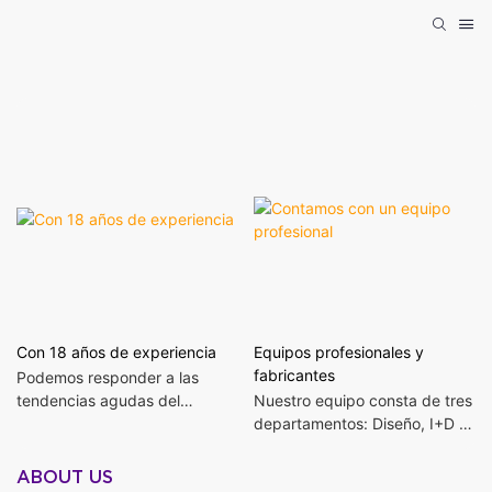
Con 18 años de experiencia
Equipos profesionales y
fabricantes
Podemos responder a las
tendencias agudas del
Nuestro equipo consta de tres
mercado mediante análisis
departamentos: Diseño, I+D y
factibles del sector. Cuando
Producción. Contamos con
surgen nuevos productos,
106 diseñadores cualificados
ABOUT US