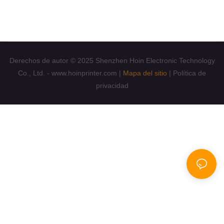
Si desea saber más, contáctenos: +86
13652379882amy.lee@hoinprinter.com
osupport@hoinprinter.com
Derechos de autor © 2025 Shenzhen Hoin Electronic Technology
Co., Ltd. - www.hoinprinter.com |
Mapa del sitio
|
Política de
privacidad