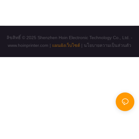
หากคุณต้องการทราบข้อมูลเพิ่มเติม โปรดติดต่อเรา: +86
13652379882amy.lee@hoinprinter.com
หรือsupport@hoinprinter.com
ลิขสิทธิ์ © 2025 Shenzhen Hoin Electronic Technology Co., Ltd. -
www.hoinprinter.com |
แผนผังเว็บไซต์
|
นโยบายความเป็นส่วนตัว