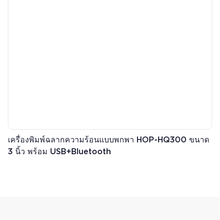
เสียงและแสงเมื่อกระดาษหมดหรือการพิมพ์ผิดปกติ ●ป้องกันการตก
ของพื้นซีเมนต์ 1.5 เมตร ●ระดับการป้องกัน IP54 ●ใช้กันอย่างแพร่
หลายในการขนส่งคลังสินค้าโลจิสติกส์ได้รับการต้อนรับอย่างอบอุ่น
จาก DHL, Fedex, UPS SF express และบริษัทจัดส่งสินค้าทั้งหมด
เครื่องพิมพ์ฉลากความร้อนแบบพกพา HOP-HQ300 ขนาด
3 นิ้ว พร้อม USB+Bluetooth