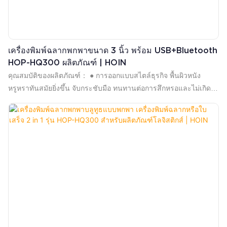
เครื่องพิมพ์ฉลากพกพาขนาด 3 นิ้ว พร้อม USB+Bluetooth
HOP-HQ300 ผลิตภัณฑ์ | HOIN
คุณสมบัติของผลิตภัณฑ์： ● การออกแบบสไตล์ธุรกิจ พื้นผิวหนัง
หรูหราทันสมัยยิ่งขึ้น จับกระชับมือ ทนทานต่อการสึกหรอและไม่เกิด
รอยขีดข่วนได้ง่าย ● รองรับการพิมพ์บาร์โค้ด 1.D, 2.D ● ใช้งานได้กับ
ระบบ Windows, Linux, Android และ iOS ● ด้วยแบตเตอรี่ลิเธียม
โพลิเมอร์แบบชาร์จไฟได้ 2500mAh ระยะเวลาการใช้งานแบตเตอรี่ที่
ยาวนานเป็นพิเศษ พร้อมฟังก์ชันการประหยัดพลังงานอัจฉริยะและการ
ควบคุมการใช้พลังงาน เพื่อให้มั่นใจว่าเวลาในการพิมพ์ยาวนานขึ้น ●
รองรับ USB + Bluetooth (V3.0 + V4.0) ● หน้าจอแสดงผล OLED
ความละเอียดสูง 0.96 นิ้ว แสดงสถานะเครื่องพิมพ์แบบเรียลไทม์ ●
รองรับการเตือนด้วยเสียงและแสงเมื่อกระดาษหมดหรือการพิมพ์ผิด
ปกติ ● ป้องกันการตกของพื้นซีเมนต์ 1.5 เมตร ● ระดับการป้องกัน
IP54 ● ใช้กันอย่างแพร่หลายในการขนส่งสินค้าในคลังสินค้า ได้รับ