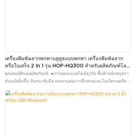
การต้อนรับอย่างอบอุ่นจาก DHL, Fedex, UPS SF express และบริษัท
จัดส่งสินค้าทั้งหมด
เครื่องพิมพ์ฉลากพกพาบลูทูธแบบพกพา เครื่องพิมพ์ฉลาก
หรือใบเสร็จ 2 In 1 รุ่น HOP-HQ300 สำหรับผลิตภัณฑ์โลจิ
สติกส์ | HOIN
คุณสมบัติของผลิตภัณฑ์: ●การออกแบบสไตล์ธุรกิจ พื้นผิวหนังหรูหรา
ทันสมัยยิ่งขึ้น จับกระชับมือ ทนทานต่อการสึกหรอและไม่เกิดรอยขีด
ข่วนได้ง่าย ●รองรับการพิมพ์บาร์โค้ด 1.D, 2.D ●ในขณะที่เข้ากันได้
กับระบบ Windows, Linux, Android และ iOS ●ด้วยแบตเตอรี่ลิเธียม
โพลิเมอร์แบบชาร์จไฟได้ 2500mAh ระยะเวลาการใช้งานแบตเตอรี่ที่
ยอดเยี่ยมพร้อมฟังก์ชันการประหยัดพลังงานอัจฉริยะและการควบคุม
การใช้พลังงานเพื่อให้แน่ใจว่ามีเวลาพิมพ์นานขึ้น ●รองรับ USB +
Bluetooth (V3.0 + V4.0) ●หน้าจอแสดงผล OLED ความละเอียดสูง
0.96 นิ้ว แสดงสถานะเครื่องพิมพ์แบบเรียลไทม์ ●รองรับการเตือนด้วย