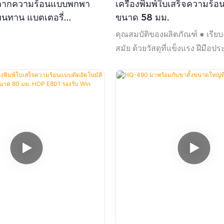
์ฉลากความร้อนแบบพกพา
เครื่องพิมพ์ใบเสร็จความร
ทนทาน แบตเตอรี่
ขนาด 58 มม.
ะบบบลูทูธ โหมดคู่
คุณสมบัติของผลิตภัณฑ์ ● เรีย
ลากและใบเสร็จ หัวพิมพ์
สมัย ​​ด้วยวัสดุที่แข็งแรง ฝีมือป
โครงสร้างการติดตั้งกระดาษง่า
และสะดวก ● การออกแบบแหล่ง
เพื่อประหยัดพื้นที่และสะดวกยิ่ง
ออกแบบปกโปร่งใส ผู้ใช้สาม
การใช้ม้วนกระดาษได้ตลอดเวล
แบบอักษรขนาดใหญ่ GB18030 พิ
ไม่ธรรมดาได้ง่าย ● รองรับการ
ภาษา เหมาะสำหรับผู้ใช้ทั่วโล
ดาวน์โหลดและพิมพ์โลโก้และก
รองรับการพิมพ์ระบบ Windows,
Android และ IOS