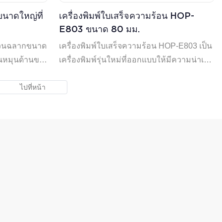
นาดใหญ่ที่
เครื่องพิมพ์ใบเสร็จความร้อน HOP-
E803 ขนาด 80 มม.
บม้วนฉลากขนาด
เครื่องพิมพ์ใบเสร็จความร้อน HOP-E803 เป็น
ันหมุนด้านขวา
เครื่องพิมพ์รุ่นใหม่ที่ออกแบบให้มีความน่าเชื่อ
วนกระดาษหรือ
ถือสูง ประสิทธิภาพสูง และคุ้มค่า ความเร็วใน
ัง) กลับได้
การพิมพ์สูงถึง 250 มม./วินาที ช่วยเพิ่ม
นไม่ให้
ประสิทธิภาพการพิมพ์ได้อย่างมาก