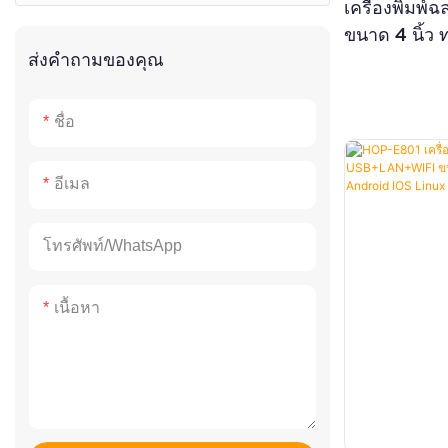
เครื่องพิมพ
แพลตฟอร์มสแกนเนอร์
HOP-HQ490
ขนาด 4 นิ้ว 
ส่งคำถามของคุณ
5200mAh — ร
สำหรับพิมพ์ฉ
จากญี่ปุ่น
ชื่อ
อีเมล
โทรศัพท์/WhatsApp
เนื้อหา