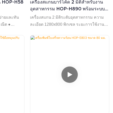
้อน HOP-H58
เครื่องสแกนบาร์โค้ด 2 มิติสำหรับงาน
อุตสาหกรรม HOP-H890 พร้อมระบบ
บลูทูธไร้สาย
บง่ายและทัน
เครื่องสแกน 2 มิติระดับอุตสาหกรรม ความ
ระณีต ●
ละเอียด 1280x800 พิกเซล ระยะการใช้งานไร้
ย ใช้งานง่าย
สาย 325 เมตร และแบตเตอรี่ 2800 mAh
จ่ายไฟในตัว
รองรับสามโหมด USB/2.4G/Bluetooth 4.0
ขึ้น ● การ
เชื่อถือได้สำหรับการใช้งานหนักในคลังสินค้า
ารถทราบสถานะ
า ● รองรับ
มพ์อักขระที่
พิมพ์หลาย
ก ● รองรับการ
ราฟิก ●
 Linux,