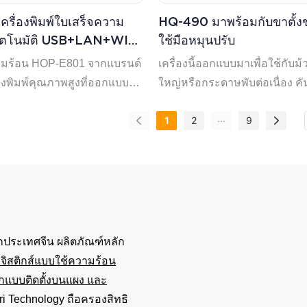
รื่องพิมพ์ใบเสร็จความ
HQ-490 มาพร้อมกับขาตั้งข
อัตโนมัติ USB+LAN+WIFI
ใช้มือหมุนปรับ
. HOP E801 รองรับ Win
วามร้อน HOP-E801 จากแบรนด์
เครื่องนี้ออกแบบมาเพื่อใช้กั
S Linux
่องพิมพ์คุณภาพสูงที่ออกแบบมา
ใหญ่หรือกระดาษพับต่อเนื่อง ค
านในเครือข่ายและห้องครัว มี
ช่วยให้คุณปรับความตึงของม้
...
1
2
9
ิมพ์สูงถึง 300 มม./วินาที
กรอแผ่นรอง (กระดาษรองด้านหล
ครงสร้างที่กันน้ำ กันน้ำมัน
อย่างราบรื่นหลังการพิมพ์ ป้องกั
างดีเยี่ยม
กระดาษคลายตัวหรือติดขัด
ระเทศจีน ผลิตภัณฑ์หลัก
ลจิสติกส์แบบใช้ความร้อน
ล็กแบบติดตั้งบนแผง และ
 Technology ถือครองสิทธิ