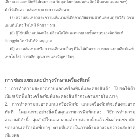
เสียบและถอดปลั๊กที่ไม่เหมาะสม วัตถุแปลกปลอมหล่น สัตว์ฟันแทะ แมลง ฯลฯ)
ทำให้เกิดความล้มเหลวและความเสียหาย
(7) ความล้มเหลวและความเสียหายที่เกิดจากภัยธรรมชาติและเหตุสุดวิสัย (เช่น
แผ่นดินไหว ไฟไหม้ ฟ้าผ่า ฯลฯ)
(8) ผู้ใช้เปลี่ยนแปลงหรือเปลี่ยนโลโก้และหมายเลขชิ้นส่วนของผลิตภัณฑ์
Hongyin โดยไม่ได้รับอนุญาต
(9) ความล้มเหลวหรือความเสียหายอื่นๆ ที่ไม่ได้เกิดจากการออกแบบผลิตภัณฑ์
เทคโนโลยี การผลิต คุณภาพ และปัญหาอื่นๆ
การซ่อมแซมและบำรุงรักษาเครื่องพิมพ์
1. การทำความสะอาดภายนอกเครื่องพิมพ์และคลังสินค้า: โปรดใช้ผ้า
เปียกเช็ดพื้นผิวเครื่องพิมพ์และคลังสินค้ากระดาษภายในเบาๆ
2. การทำความสะอาดแกนเครื่องพิมพ์: แกนเครื่องพิมพ์จะต้องสะอาด
ทันที โดยเฉพาะอย่างยิ่งเมื่อคุณภาพการพิมพ์ลดลง วิธีการทำความ
สะอาดมีดังนี้: จุ่มสำลีในแอลกอฮอล์ปราศจากน้ำแล้วเช็ดส่วนเซรามิก
ของแกนเครื่องพิมพ์เบาๆ ตามที่แสดงในภาพด้านล่างจนกว่าจะสะอาด
เพียงพอ