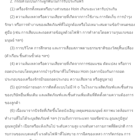
2.
กรณีที่ไม่เป็นภาระผูกพันในการรับประกันฟรี
(1) เครื่องจักรทั้งหมดหรือบางส่วนของ Hoin เกินระยะเวลารับประกัน
(2) ความล้มเหลวหรือความเสียหายที่เกิดจากการใช้งาน การจัดเก็บ การบำรุง
รักษา หรือการทำงานของผลิตภัณฑ์ที่ไม่ถูกต้องหรือไม่เหมาะสมตามข้อกำหนดของ
คู่มือ (เช่น การเสียบและถอดสายข้อมูลด้วยไฟฟ้า การทำลายโดยความรุนแรงของ
มนุษย์ ฯลฯ)
(3) การบริโภค การสึกหรอ และการเสื่อมสภาพตามธรรมชาติของวัสดุสิ้นเปลือง
(ตัวเรือน ชิ้นส่วนขั้วต่อ ฯลฯ)
(4) ความล้มเหลวหรือความเสียหายที่เกิดจากการซ่อมแซม ดัดแปลง หรือการ
ถอดประกอบโดยบุคลากรบำรุงรักษาที่ไม่ใช่ของ Hoin (ฉลากป้องกันการถอด
ประกอบของเครื่องจักรมีรอยถอดประกอบ ความเสียหาย หรือสูญหาย)
(5) อุปกรณ์ภายนอก การติดตั้งแบบไม่มี H
o
ในโรงงาน ผลิตภัณฑ์และชิ้นส่วน
ของบริษัทอื่นเพิ่มเติม และผลิตภัณฑ์และชิ้นส่วนเพิ่มเติมที่ติดตั้งตามความต้องการ
ของลูกค้า
(6) เนื่องมาจากปัจจัยที่เกิดขึ้นโดยบังเอิญ เหตุผลของมนุษย์ สภาพแวดล้อมการ
ทำงานที่ไม่ได้ระบุผลิตภัณฑ์ ฯลฯ (รวมถึงการกระแทก รอยขีดข่วน อุณหภูมิสูง/
อุณหภูมิต่ำ เปียกหรือแห้งเกินไป ระดับความสูง แรงดันทางกายภาพที่ผิดปกติ การ
รบกวนของแบตเตอรี่ แรงดันไฟฟ้าที่ไม่สบาย การฉีดของเหลว การกัดกร่อน การ