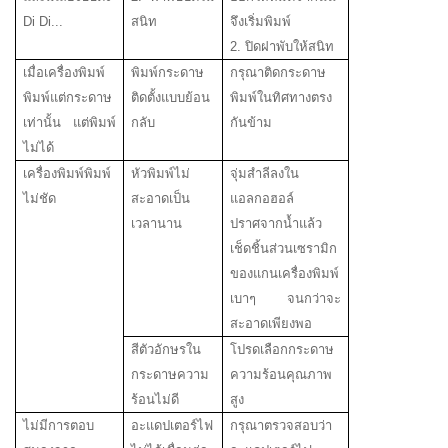
Di Di...
สนิท
จึงเริ่มพิมพ์
2. ปิดฝาพับให้สนิท
เมื่อเครื่องพิมพ์
พิมพ์กระดาษ
กรุณาติดกระดาษ
พิมพ์แต่กระดาษ
ติดตั้งแบบย้อน
พิมพ์ในทิศทางตรง
เท่านั้น แต่พิมพ์
กลับ
กันข้าม
ไม่ได้
เครื่องพิมพ์พิมพ์
หัวพิมพ์ไม่
จุ่มสำลีลงใน
ไม่ชัด
สะอาดเป็น
แอลกอฮอล์
เวลานาน
ปราศจากน้ำแล้ว
เช็ดชิ้นส่วนเซรามิก
ของแกนเครื่องพิมพ์
เบาๆ จนกว่าจะ
สะอาดเพียงพอ
สีตัวอักษรใน
โปรดเลือกกระดาษ
กระดาษความ
ความร้อนคุณภาพ
ร้อนไม่ดี
สูง
ไม่มีการตอบ
อะแดปเตอร์ไฟ
กรุณาตรวจสอบว่า