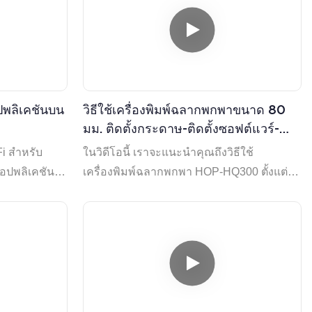
อปพลิเคชันบน
วิธีใช้เครื่องพิมพ์ฉลากพกพาขนาด 80
มม. ติดตั้งกระดาษ-ติดตั้งซอฟต์แวร์-
พิมพ์ฉลาก
-Fi สำหรับ
ในวิดีโอนี้ เราจะแนะนำคุณถึงวิธีใช้
แอปพลิเคชัน
เครื่องพิมพ์ฉลากพกพา HOP-HQ300 ตั้งแต่
rtLink หรือ
การติดตั้งกระดาษไปจนถึงการติดตั้ง
ซอฟต์แวร์ Dlabel และการออกแบบฉลากไป
จนถึงการพิมพ์ หลังจากดูวิดีโอนี้แล้ว คุณจะ
ทราบรายละเอียดเกี่ยวกับวิธีใช้เครื่องพิมพ์นี้
ซึ่งง่ายและสะดวกมาก สำหรับรายละเอียดเพิ่ม
เติม โปรดตรวจสอบ www.hoinprinter.com
whatsapp:86-13590219521