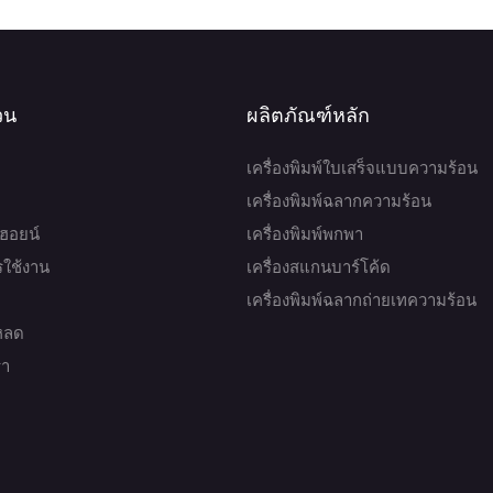
มากมาย
หากคุณต้องการข้อมูลเพิ่มเติมก
Whatsapp:86-13590219521.
่วน
ผลิตภัณฑ์หลัก
www.hoinprinter.com
เครื่องพิมพ์ใบเสร็จแบบความร้อน
เครื่องพิมพ์ฉลากความร้อน
บฮอยน์
เครื่องพิมพ์พกพา
ารใช้งาน
เครื่องสแกนบาร์โค้ด
เครื่องพิมพ์ฉลากถ่ายเทความร้อน
หลด
รา