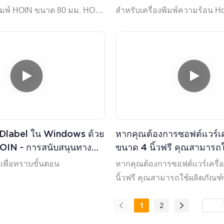
พิมพ์ HOIN ขนาด 80 มม. HOP-
สำหรับเครื่องพิมพ์ความร้อน Ho
บวิดีโอ
H806
้ง Dlabel ใน Windows ด้วย
หากคุณต้องการซอฟต์แวร์เคร
 HOIN - การสนับสนุนทาง
ขนาด 4 นิ้วฟรี คุณสามารถใ
จสอบวิดีโอ
ซอฟต์แวร์ 4Barcode นี้ได้
เพื่อทราบขั้นตอน
หากคุณต้องการซอฟต์แวร์เครื่
นิ้วฟรี คุณสามารถใช้ผลิตภัณฑ
4Barcode นี้ได้ | HOIN
1
2
นี่เป็นซอฟต์แวร์ฟรีที่รองรับกา
รูปภาพ ใบเสร็จ และมีรูปแบบฉล