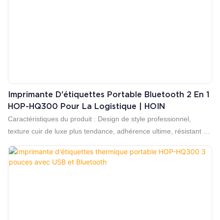
Largement utilisé dans la logistique d'expédition, compatible avec
DHL, FedEx, UPS, SF Express et tous les transporteurs.
Imprimante D'étiquettes Portable Bluetooth 2 En 1
HOP-HQ300 Pour La Logistique | HOIN
Caractéristiques du produit : Design de style professionnel,
texture cuir de luxe plus tendance, adhérence ultime, résistant à
l'usure et ne se raye pas facilement Prise en charge de
l'impression de codes-barres 1.D, 2.D Compatible avec les
systèmes Windows, Linux, Android et iOS Avec une batterie
lithium-polymère rechargeable de 2500 mAh, une durée de vie
exceptionnelle de la batterie, avec des fonctions intelligentes
d'économie d'énergie et de contrôle de la consommation
d'énergie, pour assurer un temps d'impression plus long Prise en