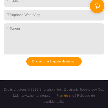
E-Mail
Téléphone/WhatsApp
Teneur
Envoyer Une Enquête Maintenant
Droits d'auteur © 2025 Shenzhen Hoin Electronic Technology Co.,
Ltd. - www.hoinprinter.com |
Plan du site
|
Politique de
confidentialité