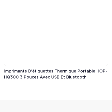
charge USB + Bluetooth (V3.0 + V4.0) Écran OLED haute
définition de 0,96 pouce, affichage en temps réel de l'état de
l'imprimante Prise en charge des rappels sonores et lumineux en
cas de manque de papier ou d'impression anormale Anti-chute
de 1,5 m de sol en ciment Niveau de protection IP54 Largement
utilisé dans la logistique d'expédition en entrepôt,
chaleureusement accueilli par DHL, Fedex, UPS SF express et
toutes les sociétés d
Imprimante D'étiquettes Thermique Portable HOP-
HQ300 3 Pouces Avec USB Et Bluetooth