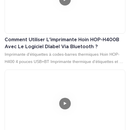
Comment Utiliser L'imprimante Hoin HOP-H400B
Avec Le Logiciel Dlabel Via Bluetooth ?
Imprimante d'étiquettes à codes-barres thermiques Hoin HOP-
H400 4 pouces USB+BT Imprimante thermique d'étiquettes et de
codes-barres 4 pouces
●Commande : TSPL-EZ émulation, ZPL, EPL, DPL
● Largeur du papier : 37 mm à 123 mm
● Largeur d'impression maximale : 108 mm
● Prise en charge de l'impression de codes-barres 1D et 2D
● Prise en charge de la séquence sérielle
● Haute vitesse 152 mm/s (6 pouces/s) (Max.)
●Support pour papier en rouleau et pliable
● Supporte les rouleaux de papier de 120 mm de diamètre