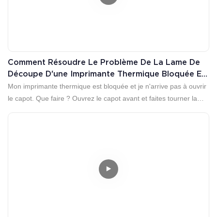
Comment Résoudre Le Problème De La Lame De
Découpe D'une Imprimante Thermique Bloquée Et
Du Couvercle Qui Ne S'ouvre Pas ?
Mon imprimante thermique est bloquée et je n'arrive pas à ouvrir
le capot. Que faire ? Ouvrez le capot avant et faites tourner la
molette dans un sens jusqu'à ce que le mécanisme revienne à sa
position normale. Vous pourrez ensuite ouvrir le capot. wsp:+86
13652379882