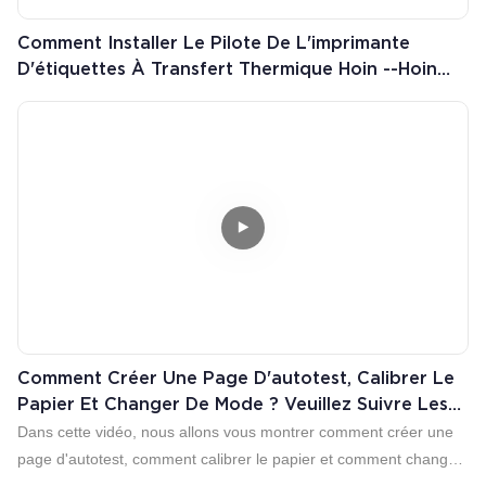
Comment Installer Le Pilote De L'imprimante
D'étiquettes À Transfert Thermique Hoin --Hoin
HOP-HQ490
Comment Créer Une Page D'autotest, Calibrer Le
Papier Et Changer De Mode ? Veuillez Suivre Les
Étapes Ci-Dessous.
Dans cette vidéo, nous allons vous montrer comment créer une
page d'autotest, comment calibrer le papier et comment changer
de mode pour votre imprimante d'étiquettes HOP-HQ201.