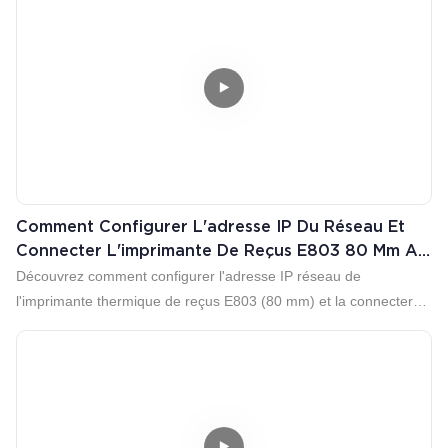
Comment Configurer L'adresse IP Du Réseau Et
Connecter L'imprimante De Reçus E803 80 Mm Au
Terminal De Point De Vente Loyverse ?
Découvrez comment configurer l'adresse IP réseau de
l'imprimante thermique de reçus E803 (80 mm) et la connecter
facilement à votre système de point de vente Loyverse via un
réseau local (LAN/Ethernet). Suivez notre tutoriel vidéo pas à pas
pour une installation rapide.