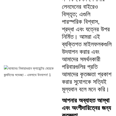
লেনদেনের বাইরেও
বিস্তৃত; এগুলি
পারস্পরিক বিশ্বাস,
শ্রদ্ধা এবং যত্নের উপর
নির্মিত। আমরা এই
ব্যক্তিগত মাইলফলকগুলি
উদযাপন করার এবং
আমাদের সমর্থনকারী
পরিবারগুলির প্রতি
আমাদের কৃতজ্ঞতা প্রকাশ
করার সুযোগকে সত্যিই
মূল্যবান বলে মনে করি।
আপনার অব্যাহত আস্থা
এবং অংশীদারিত্বের জন্য
কৃতজ্ঞতা