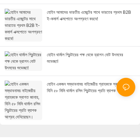
হোইন আমাদের ভারতীয় এজেন্টের সাথে ভারতের প্রথম B2B
ই-কমার্স এক্সপোতে অংশগ্রহণ করবে!
হোইন থার্মাল প্রিন্টারের পক্ষ থেকে ড্রাগন বোট উৎসবের
শুভেচ্ছা!
হোইন একজন সম্ভাবনাময় নাইজেরীয় গ্রাহককে স্বাগত জানায়,
যিনি ৫৮ মিমি থার্মাল রসিদ প্রিন্টারের প্রতি ব্যাপক আগ্রহ
দেখিয়েছেন।