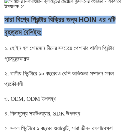
সারা বিশ্বে প্রিন্টার বিক্রির জন্য HOIN এর ৭টি
বৃহত্তম বৈশিষ্ট্য:
১. হোইন হল শেনজেন চীনের সবচেয়ে পেশাদার থার্মাল প্রিন্টার
প্রস্তুতকারক
২. তাপীয় প্রিন্টারে ১০ বছরেরও বেশি অভিজ্ঞতা সম্পন্ন সকল
প্রকৌশলী
৩. OEM, ODM উপলব্ধ
৪. বিনামূল্যে সফটওয়্যার, SDK উপলব্ধ
৫. সকল প্রিন্টারে ১ বছরের ওয়ারেন্টি, সারা জীবন রক্ষণাবেক্ষণ