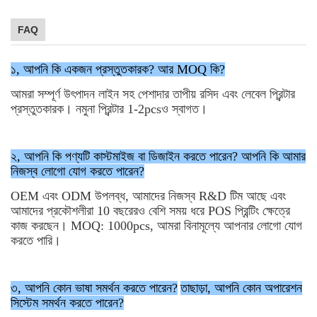
FAQ
১, আপনি কি একজন প্রস্তুতকারক? আর MOQ কি?
আমরা সম্পূর্ণ উৎপাদন লাইন সহ পেশাদার তাপীয় রসিদ এবং লেবেল প্রিন্টার
প্রস্তুতকারক। নমুনা প্রিন্টার 1-2pcsও স্বাগত।
২, আপনি কি পণ্যটি কাস্টমাইজ বা ডিজাইন করতে পারেন? আপনি কি আমার
নিজস্ব লোগো যোগ করতে পারেন?
OEM এবং ODM উপলব্ধ, আমাদের নিজস্ব R&D টিম আছে এবং
আমাদের প্রকৌশলীরা 10 বছরেরও বেশি সময় ধরে POS প্রিন্টিং ক্ষেত্রে
কাজ করছেন। MOQ: 1000pcs, আমরা বিনামূল্যে আপনার লোগো যোগ
করতে পারি।
৩, আপনি কোন ভাষা সমর্থন করতে পারেন?
তাছাড়া, আপনি কোন অপারেশন
সিস্টেম সমর্থন করতে পারেন?