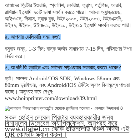
আমাদের প্রিন্টার ইংরেজি, স্প্যানিশ, কোরিয়া, ফ্রান্স,
পর্তুগিজ,
আরবি,
রাশিয়ান
ইত্যাদি
৭০টি ভাষা সমর্থন করতে পারে। আমরা অ্যান্ড্রয়েড,
আইওএস, লিনাক্স, ম্যাক বুক, উইন২০০০, উইন২০০৩, উইনএক্সপি,
উইন৭, উইন৮, উইন৮.১, উইন১০, উইন১১ ইত্যাদি সমর্থন করতে পারি।
৪, আপনার ডেলিভারি সময় কত?
নমুনার জন্য, 1-3 দিন; বাল্ক অর্ডার সাধারণত 7-15 দিন, পরিমাণের উপর
নির্ভর করে।
৫, আপনি কি ড্রাইভ এবং সর্বশেষ সফ্টওয়্যার সরবরাহ করতে পারেন?
হ্যাঁ। সমস্ত Android/IOS SDK, Windows 58mm এবং
80mm ড্রাইভার, এবং Android/IOS টেস্টিং অ্যাপ বিনামূল্যে পাওয়া
যাচ্ছে। অনুগ্রহ করে দেখুন:
www.hoinprinter.com/download/39.html
সকল হোইন লেবেল প্রিন্টার ব্যবহারকারীর জন্য
বিনামূল্যে ডিলেবেল অ্যাপ্লিকেশন, অনুগ্রহ করে
www.dlabel.cn থেকে ডাউনলোড করুন অথবা এই
QR কোডটি স্ক্যান করুন।