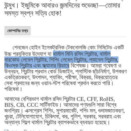
উন্মুখ। ইজুমিকে আবারও জন্মদিনের শুভেচ্ছা—তোমার
সমস্ত স্বপ্ন সত্যি হোক!
কোম্পানির তথ্য
শেনজেন হোইন ইলেকট্রনিক টেকনোলজি কোং লিমিটেড একটি
উচ্চ প্রযুক্তির উদ্যোগ যা
থার্মাল মিনি রসিদ প্রিন্টার, থার্মাল
বারকোড লেবেল প্রিন্টার, শিপিং লেবেল প্রিন্টার, প্যানেল প্রিন্টার,
কিওস্ক প্রিন্টার এবং স্ক্যানার রিডারে
বিশেষজ্ঞ। আমরা গবেষণা ও
উন্নয়ন, প্রিন্টার প্রধান বোর্ড ডিজাইন, প্লাস্টিক ছাঁচনির্মাণ, উপকরণ
একত্রিতকরণ, উৎপাদন, প্যাকিং, পরীক্ষা, বিক্রয়, বিক্রয়োত্তর
সেবা প্রদানের জন্য ওয়ান-স্টপ পরিষেবা প্রদান করতে পারি।
পরিষেবা।
আমাদের বেশিরভাগ থার্মাল রসিদ প্রিন্টার CE, CFF, RoHS,
BIS, CB, CCC সার্টিফাইড। আমাদের পণ্যগুলি সারা বিশ্বে
জনপ্রিয়। এক্সপ্রেস শিপিং, সুপারমার্কেট, শপিং মল, গুদামজাতকরণ,
খুচরা, টেলিযোগাযোগ, চিকিৎসা, কর, পুলিশ, সরকার, সরবরাহ এবং
অন্যান্য শিল্পে থার্মাল প্রিন্টার ব্যাপকভাবে ব্যবহৃত হয়েছে।