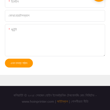
ইমেইল
ফোন/হোয়াটসঅ্যাপ
কন্টেন্ট
এখন তদন্ত পাঠান
কপিরাইট © ২০২৫ শেনজেন হোইন ইলেকট্রনিক টেকনোলজি কোং লিমিটেড -
www.hoinprinter.com |
সাইটম্যাপ
|
গোপনীয়তা নীতি