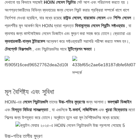
দেখানো হয় কিভাবে সহজেই
HOIN লেবেল প্রিন্টার
সেট আপ এবং পরিচালনা করতে হয়
।
অংশগ্রহণকারীদের বিভিন্ন ব্যবহারের জন্য লেবেল প্রিন্ট করার প্রক্রিয়া সম্পর্কে ধাপে ধাপে
নির্দেশনা দেওয়া হয়েছিল, যার মধ্যে রয়েছে
রাউন্ড লেবেল, বারকোড লেবেল
এবং
শিপিং লেবেল
।
প্রদর্শনীর মূল আকর্ষণ ছিল
HOIN দ্বারা প্রদত্ত
বিনামূল্যের লেবেল প্রিন্টিং সফ্টওয়্যার
, যা
ব্যবসার জন্য কাস্টমাইজড লেবেল ডিজাইন এবং মুদ্রণ করা সহজ করে তোলে। ক্রেতারা এর
ব্যবহারকারী-বান্ধব ইন্টারফেস
অন্বেষণ করে সফ্টওয়্যারটি সরাসরি পরীক্ষা করতে সক্ষম হন।
,
টেমপ্লেট বিকল্পগুলি
, এবং
প্রিন্টারগুলির সাথে
ইন্টিগ্রেশন ক্ষমতা
।
মূল বৈশিষ্ট্য এবং সুবিধা
HOIN-এর
লেবেল প্রিন্টারগুলি
তাদের
উচ্চ-গতির মুদ্রণের
জন্য আলাদা।
কমপ্যাক্ট ডিজাইন
এবং
বিস্তৃত মিডিয়া সামঞ্জস্যতা
, যা এগুলিকে
ই-কমার্স, লজিস্টিকস
এবং
খুচরা বিক্রেতার
মতো
শিল্পের জন্য উপযুক্ত করে তোলে। অনুষ্ঠানে তুলে ধরা মূল বৈশিষ্ট্যগুলির মধ্যে রয়েছে:
উচ্চ-গতির তাপীয় মুদ্রণ