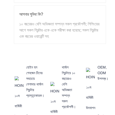
আপনার সুবিধা কি?
১০ বছরেরও বেশি অভিজ্ঞতা সম্পন্ন সকল প্রকৌশলী; শিপিংয়ের
আগে সকল প্রিন্টার একে একে পরীক্ষা করা হয়েছে; সকল প্রিন্টার
এক বছরের ওয়ারেন্টি সহ
হোইন হল
থার্মাল
OEM,
শেনজেন চীনের
প্রিন্টারে ১০
ODM
সবচেয়ে
বছরেরও
উপলব্ধ।
পেশাদার থার্মাল
বেশি
প্রিন্টার
অভিজ্ঞতা
প্রস্তুতকারক।
সম্পন্ন
সকল
প্রকৌশলী।