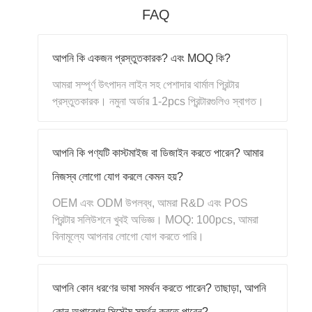
FAQ
আপনি কি একজন প্রস্তুতকারক? এবং MOQ কি?
আমরা সম্পূর্ণ উৎপাদন লাইন সহ পেশাদার থার্মাল প্রিন্টার
প্রস্তুতকারক। নমুনা অর্ডার 1-2pcs প্রিন্টারগুলিও স্বাগত।
আপনি কি পণ্যটি কাস্টমাইজ বা ডিজাইন করতে পারেন? আমার
নিজস্ব লোগো যোগ করলে কেমন হয়?
OEM এবং ODM উপলব্ধ, আমরা R&D এবং POS
প্রিন্টার সলিউশনে খুবই অভিজ্ঞ। MOQ: 100pcs, আমরা
বিনামূল্যে আপনার লোগো যোগ করতে পারি।
আপনি কোন ধরণের ভাষা সমর্থন করতে পারেন? তাছাড়া, আপনি
কোন অপারেশন সিস্টেম সমর্থন করতে পারেন?