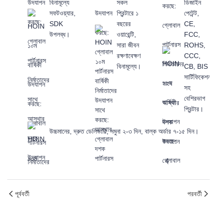
বিনামূল্যে
সকল
ডিজাইন
সফটওয়্যার,
প্রিন্টারে ১
পেটেন্ট,
SDK
বছরের
CE,
উপলব্ধ।
ওয়ারেন্টি,
FCC,
সারা জীবন
ROHS,
রক্ষণাবেক্ষণ
CCC,
বিনামূল্যে।
CB, BIS
সার্টিফিকেশন
সহ
বেশিরভাগ
প্রিন্টার।
উচ্চমানের, দ্রুত ডেলিভারি, নমুনা ২-৩ দিন, বাল্ক অর্ডার ৭-১৫ দিন।
পূর্ববর্তী
পরবর্তী