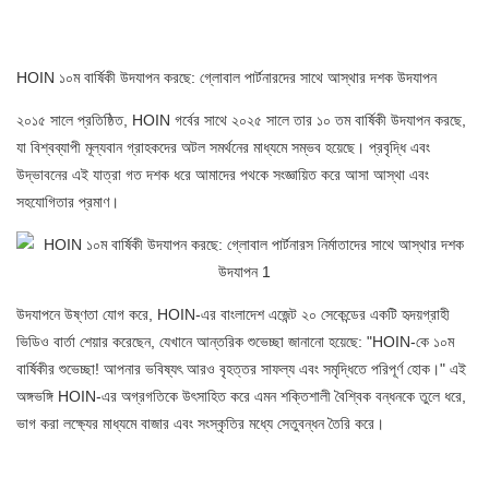
HOIN ১০ম বার্ষিকী উদযাপন করছে: গ্লোবাল পার্টনারদের সাথে আস্থার দশক উদযাপন
২০১৫ সালে প্রতিষ্ঠিত, HOIN গর্বের সাথে ২০২৫ সালে তার ১০ তম বার্ষিকী উদযাপন করছে,
যা বিশ্বব্যাপী মূল্যবান গ্রাহকদের অটল সমর্থনের মাধ্যমে সম্ভব হয়েছে। প্রবৃদ্ধি এবং
উদ্ভাবনের এই যাত্রা গত দশক ধরে আমাদের পথকে সংজ্ঞায়িত করে আসা আস্থা এবং
সহযোগিতার প্রমাণ।
উদযাপনে উষ্ণতা যোগ করে, HOIN-এর বাংলাদেশ এজেন্ট ২০ সেকেন্ডের একটি হৃদয়গ্রাহী
ভিডিও বার্তা শেয়ার করেছেন, যেখানে আন্তরিক শুভেচ্ছা জানানো হয়েছে: "HOIN-কে ১০ম
বার্ষিকীর শুভেচ্ছা! আপনার ভবিষ্যৎ আরও বৃহত্তর সাফল্য এবং সমৃদ্ধিতে পরিপূর্ণ হোক।" এই
অঙ্গভঙ্গি HOIN-এর অগ্রগতিকে উৎসাহিত করে এমন শক্তিশালী বৈশ্বিক বন্ধনকে তুলে ধরে,
ভাগ করা লক্ষ্যের মাধ্যমে বাজার এবং সংস্কৃতির মধ্যে সেতুবন্ধন তৈরি করে।