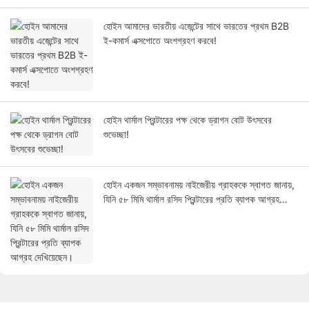
হোইন আমাদের ভারতীয় এজেন্টের সাথে ভারতের প্রথম B2B
ই-কমার্স এক্সপোতে অংশগ্রহণ করবে!
হোইন থার্মাল প্রিন্টারের পক্ষ থেকে ড্রাগন বোট উৎসবের
শুভেচ্ছা!
হোইন একজন সম্ভাবনাময় নাইজেরীয় গ্রাহককে স্বাগত জানায়,
যিনি ৫৮ মিমি থার্মাল রসিদ প্রিন্টারের প্রতি ব্যাপক আগ্রহ
দেখিয়েছেন।