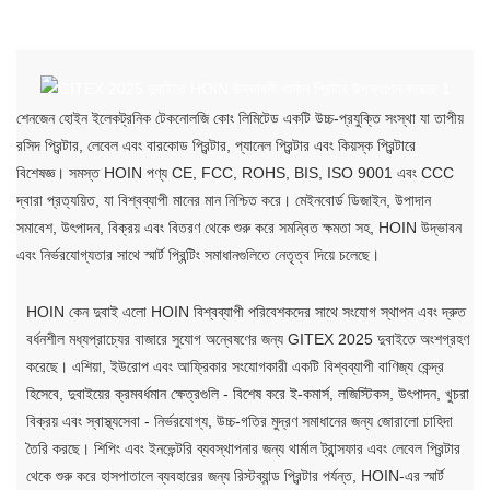
শেনজেন হোইন ইলেকট্রনিক টেকনোলজি কোং লিমিটেড একটি উচ্চ-প্রযুক্তি সংস্থা যা তাপীয়
রসিদ প্রিন্টার, লেবেল এবং বারকোড প্রিন্টার, প্যানেল প্রিন্টার এবং কিয়স্ক প্রিন্টারে
বিশেষজ্ঞ। সমস্ত HOIN পণ্য CE, FCC, ROHS, BIS, ISO 9001 এবং CCC
দ্বারা প্রত্যয়িত, যা বিশ্বব্যাপী মানের মান নিশ্চিত করে। মেইনবোর্ড ডিজাইন, উপাদান
সমাবেশ, উৎপাদন, বিক্রয় এবং বিতরণ থেকে শুরু করে সমন্বিত ক্ষমতা সহ, HOIN উদ্ভাবন
এবং নির্ভরযোগ্যতার সাথে স্মার্ট প্রিন্টিং সমাধানগুলিতে নেতৃত্ব দিয়ে চলেছে।
HOIN কেন দুবাই এলো HOIN বিশ্বব্যাপী পরিবেশকদের সাথে সংযোগ স্থাপন এবং দ্রুত
বর্ধনশীল মধ্যপ্রাচ্যের বাজারে সুযোগ অন্বেষণের জন্য GITEX 2025 দুবাইতে অংশগ্রহণ
করেছে। এশিয়া, ইউরোপ এবং আফ্রিকার সংযোগকারী একটি বিশ্বব্যাপী বাণিজ্য কেন্দ্র
হিসেবে, দুবাইয়ের ক্রমবর্ধমান ক্ষেত্রগুলি - বিশেষ করে ই-কমার্স, লজিস্টিকস, উৎপাদন, খুচরা
বিক্রয় এবং স্বাস্থ্যসেবা - নির্ভরযোগ্য, উচ্চ-গতির মুদ্রণ সমাধানের জন্য জোরালো চাহিদা
তৈরি করছে। শিপিং এবং ইনভেন্টরি ব্যবস্থাপনার জন্য থার্মাল ট্রান্সফার এবং লেবেল প্রিন্টার
থেকে শুরু করে হাসপাতালে ব্যবহারের জন্য রিস্টব্যান্ড প্রিন্টার পর্যন্ত, HOIN-এর স্মার্ট