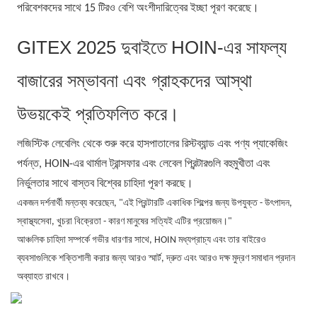
পরিবেশকদের সাথে 15 টিরও বেশি অংশীদারিত্বের ইচ্ছা পূরণ করেছে।
GITEX 2025 দুবাইতে HOIN-এর সাফল্য
বাজারের সম্ভাবনা এবং গ্রাহকদের আস্থা
উভয়কেই প্রতিফলিত করে।
লজিস্টিক লেবেলিং থেকে শুরু করে হাসপাতালের রিস্টব্যান্ড এবং পণ্য প্যাকেজিং
পর্যন্ত, HOIN-এর থার্মাল ট্রান্সফার এবং লেবেল প্রিন্টারগুলি বহুমুখীতা এবং
নির্ভুলতার সাথে বাস্তব বিশ্বের চাহিদা পূরণ করছে।
একজন দর্শনার্থী মন্তব্য করেছেন, "এই প্রিন্টারটি একাধিক শিল্পের জন্য উপযুক্ত - উৎপাদন,
স্বাস্থ্যসেবা, খুচরা বিক্রেতা - কারণ মানুষের সত্যিই এটির প্রয়োজন।"
আঞ্চলিক চাহিদা সম্পর্কে গভীর ধারণার সাথে, HOIN মধ্যপ্রাচ্য এবং তার বাইরেও
ব্যবসাগুলিকে শক্তিশালী করার জন্য আরও স্মার্ট, দ্রুত এবং আরও দক্ষ মুদ্রণ সমাধান প্রদান
অব্যাহত রাখবে।