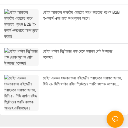
হোইন আমাদের ভারতীয় এজেন্টের সাথে ভারতের প্রথম B2B
ই-কমার্স এক্সপোতে অংশগ্রহণ করবে!
হোইন থার্মাল প্রিন্টারের পক্ষ থেকে ড্রাগন বোট উৎসবের
শুভেচ্ছা!
হোইন একজন সম্ভাবনাময় নাইজেরীয় গ্রাহককে স্বাগত জানায়,
যিনি ৫৮ মিমি থার্মাল রসিদ প্রিন্টারের প্রতি ব্যাপক আগ্রহ
দেখিয়েছেন।