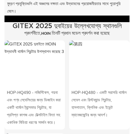
মুদ্রণ প্রযুক্তিগুলি এই অঞ্চলের দক্ষতা এবং উদ্ভাবনের প্রয়োজনীয়তার সাথে পুরোপুরি
মেলে।
GITEX 2025 দুবাইয়ের উল্লেখযোগ্য স্থানগুলি
প্রদর্শনীতে,
তিনটি প্রধান মডেল প্রদর্শন করা হয়েছে
HOIN
HOP-HQ490 - লজিস্টিকস, গয়না
HOP-HQ480 - একটি সরাসরি থার্মাল
এবং পণ্য লেবেলিংয়ের জন্য ডিজাইন করা
লেবেল এবং রিস্টব্যান্ড প্রিন্টার,
একটি থার্মাল ট্রান্সফার প্রিন্টার, যা
হাসপাতাল, ক্লিনিক এবং ইভেন্ট
প্রলিপ্ত কাগজ এবং টেক্সটাইল ফিতা সহ
ম্যানেজমেন্টের জন্য আদর্শ।
একাধিক মিডিয়া ধরণের সমর্থন করে।