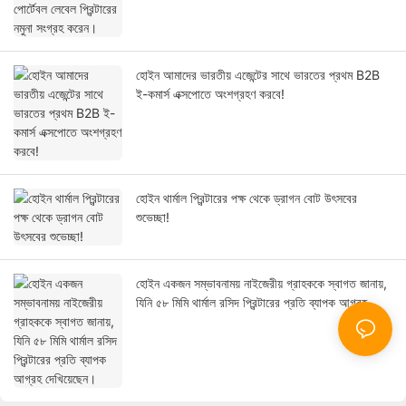
হোইন আমাদের ভারতীয় এজেন্টের সাথে ভারতের প্রথম B2B
ই-কমার্স এক্সপোতে অংশগ্রহণ করবে!
হোইন থার্মাল প্রিন্টারের পক্ষ থেকে ড্রাগন বোট উৎসবের
শুভেচ্ছা!
হোইন একজন সম্ভাবনাময় নাইজেরীয় গ্রাহককে স্বাগত জানায়,
যিনি ৫৮ মিমি থার্মাল রসিদ প্রিন্টারের প্রতি ব্যাপক আগ্রহ
দেখিয়েছেন।