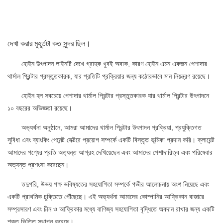
দেখা করার মুহূর্তটা কত সুন্দর ছিল।
হোইন উৎপাদন লাইনটি দেখে গ্রাহক খুবই অবাক, কারণ হোইন এমন একজন পেশাদার
থার্মাল প্রিন্টার
প্রস্তুতকারক, যার প্রতিটি প্রক্রিয়ার জন্য কঠোরভাবে মান নিয়ন্ত্রণ রয়েছে।
হোইন হল সবচেয়ে পেশাদার থার্মাল প্রিন্টার প্রস্তুতকারক যার থার্মাল প্রিন্টার উৎপাদনে
১০ বছরের অভিজ্ঞতা রয়েছে।
অভ্যর্থনা অনুষ্ঠানে, আমরা আমাদের থার্মাল প্রিন্টার উৎপাদন প্রক্রিয়া, প্রযুক্তিগত
সুবিধা এবং ব্যাংকিং পেমেন্ট সেক্টরে প্রয়োগ সম্পর্কে একটি বিস্তৃত ভূমিকা প্রদান করি। ক্লায়েন্ট
আমাদের পণ্যের প্রতি অত্যন্ত আগ্রহ দেখিয়েছেন এবং আমাদের পেশাদারিত্ব এবং পরিষেবার
অত্যন্ত প্রশংসা করেছেন।
তদুপরি, উভয় পক্ষ ভবিষ্যতের সহযোগিতা সম্পর্কে গভীর আলোচনায় অংশ নিয়েছে এবং
একটি প্রাথমিক চুক্তিতে পৌঁছেছে। এই অভ্যর্থনা আমাদের কোম্পানির আফ্রিকান বাজারে
সম্প্রসারণ এবং চীন ও আফ্রিকার মধ্যে বাণিজ্য সহযোগিতা বৃদ্ধিতে অবদান রাখার জন্য একটি
শক্ত ভিত্তি স্থাপন করেছে।