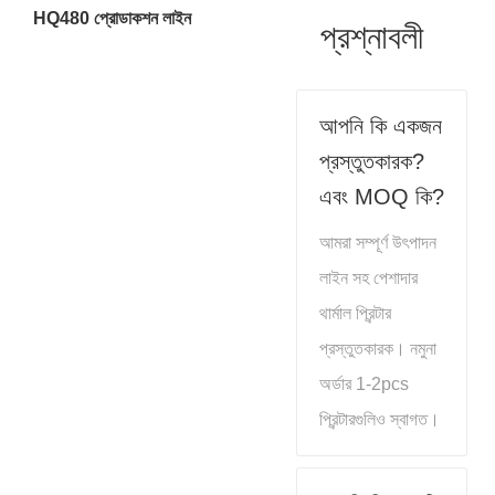
HQ480 প্রোডাকশন লাইন
প্রশ্নাবলী
আপনি কি একজন
প্রস্তুতকারক?
এবং MOQ কি?
আমরা সম্পূর্ণ উৎপাদন
লাইন সহ পেশাদার
থার্মাল প্রিন্টার
প্রস্তুতকারক। নমুনা
অর্ডার 1-2pcs
প্রিন্টারগুলিও স্বাগত।