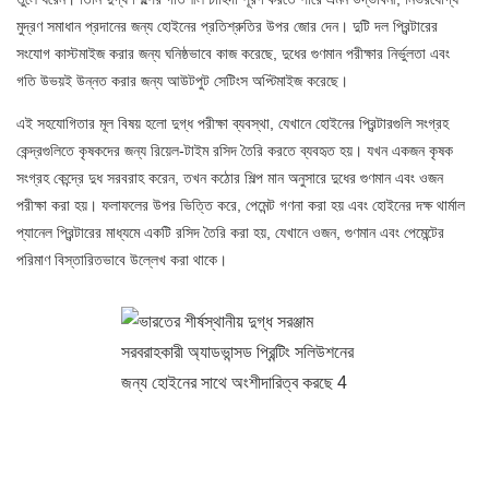
মুদ্রণ সমাধান প্রদানের জন্য হোইনের প্রতিশ্রুতির উপর জোর দেন। দুটি দল প্রিন্টারের
সংযোগ কাস্টমাইজ করার জন্য ঘনিষ্ঠভাবে কাজ করেছে, দুধের গুণমান পরীক্ষার নির্ভুলতা এবং
গতি উভয়ই উন্নত করার জন্য আউটপুট সেটিংস অপ্টিমাইজ করেছে।
এই সহযোগিতার মূল বিষয় হলো দুগ্ধ পরীক্ষা ব্যবস্থা, যেখানে হোইনের প্রিন্টারগুলি সংগ্রহ
কেন্দ্রগুলিতে কৃষকদের জন্য রিয়েল-টাইম রসিদ তৈরি করতে ব্যবহৃত হয়। যখন একজন কৃষক
সংগ্রহ কেন্দ্রে দুধ সরবরাহ করেন, তখন কঠোর শিল্প মান অনুসারে দুধের গুণমান এবং ওজন
পরীক্ষা করা হয়। ফলাফলের উপর ভিত্তি করে, পেমেন্ট গণনা করা হয় এবং হোইনের দক্ষ থার্মাল
প্যানেল প্রিন্টারের মাধ্যমে একটি রসিদ তৈরি করা হয়, যেখানে ওজন, গুণমান এবং পেমেন্টের
পরিমাণ বিস্তারিতভাবে উল্লেখ করা থাকে।