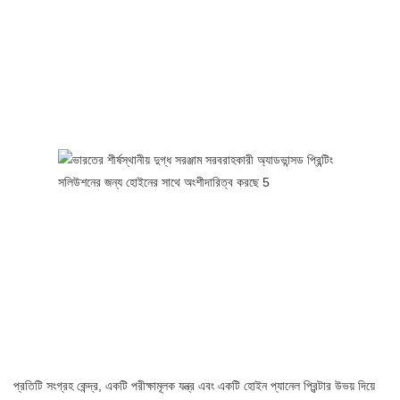
প্রতিটি সংগ্রহ কেন্দ্র, একটি পরীক্ষামূলক যন্ত্র এবং একটি হোইন প্যানেল প্রিন্টার উভয় দিয়ে