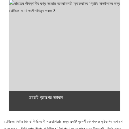
ডায়েরি প্রকল্পের সমাধান
হোইনের সিইও রিচার্ড দীর্ঘমেয়াদী সহযোগিতার জন্য একটি দূরদর্শী কৌশলগত দৃষ্টিভঙ্গির রূপরেখা
তুলে ধরেন। তিনি দুগ্ধ শিল্পের গতিশীল চাহিদা পূরণ করতে পারে এমন উদ্ভাবনী, নির্ভরযোগ্য