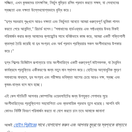
সজ্জিত, এখন কৃষকদের তাৎক্ষণিক, নির্ভুল মুদ্রিত রসিদ প্রদান করতে সক্ষম, যা লেনদেনের
স্বচ্ছতা এবং দক্ষতা উল্লেখযোগ্যভাবে বৃদ্ধি করে।
"দুগ্ধ সরবরাহ শৃঙ্খলে আরও দক্ষতা এবং নির্ভুলতা আনতে আমরা গুরুত্বপূর্ণ ভূমিকা পালন
করতে পেরে আনন্দিত," রিচার্ড বলেন। "সমাধানের হার্ডওয়্যার এবং সফ্টওয়্যার উভয় দিকই
পরিমার্জন করার জন্য আমাদের ক্লায়েন্টের সাথে ঘনিষ্ঠভাবে কাজ করে, আমরা একটি শক্তিশালী
ব্যবস্থা তৈরি করেছি যা দুধ সংগ্রহ এবং অর্থ প্রদান প্রক্রিয়ার সকল অংশীদারদের উপকার
করে।"
দুগ্ধ শিল্পের ডিজিটাল রূপান্তরে তার অংশীদারিত্ব একটি গুরুত্বপূর্ণ মাইলফলক, যা দৈনন্দিন
কার্যক্রমে প্রযুক্তির একীকরণের জন্য নতুন মান স্থাপন করে। হোইনের অত্যাধুনিক মুদ্রণ
সমাধানের মাধ্যমে, দুধ সংগ্রহ এবং পরীক্ষার ভবিষ্যত আগের চেয়ে আরও দক্ষ, স্বচ্ছ এবং
কৃষক-বান্ধব বলে মনে হচ্ছে।
এই কেস স্টাডিটি আপনার কোম্পানির ওয়েবসাইটের জন্য উপযুক্ত পেশাদার সুরে
অংশীদারিত্বের প্রযুক্তিগত সহযোগিতা এবং ব্যবসায়িক প্রভাব তুলে ধরেছে। আপনি যদি
কোনও নির্দিষ্ট বিবরণ পরিমার্জন করতে বা যোগ করতে চান তবে আমাকে জানান!
হোইন প্রিন্টারের
সাথে যোগাযোগ করুন
এবং আপনার মুদ্রণের স্বপ্নকে বাস্তবে
আজই