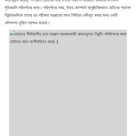
অন্তর্ভুক্ত রয়েছে, সম্প্রতি হোইনের সদর দপ্তর পরিদর্শন করেছেন আমাদের উৎপাদন
সুবিধাগুলি পরিদর্শনের জন্য। পরিদর্শনের সময়, উভয় কোম্পানি আনুষ্ঠানিকভাবে হোইনের প্যানেল
প্রিন্টারগুলিকে তাদের দুধ পরীক্ষার সরঞ্জামের সাথে নির্বিঘ্নে একীভূত করার জন্য একটি
কৌশলগত চুক্তি স্বাক্ষর করেছে।