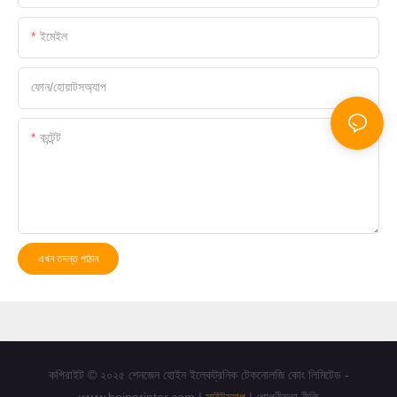
ইমেইল
ফোন/হোয়াটসঅ্যাপ
কন্টেন্ট
এখন তদন্ত পাঠান
কপিরাইট © ২০২৫ শেনজেন হোইন ইলেকট্রনিক টেকনোলজি কোং লিমিটেড -
www.hoinprinter.com |
সাইটম্যাপ
|
গোপনীয়তা নীতি