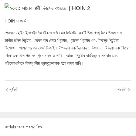
HOIN সম্পর্কে
শেনজেন হোইন ইলেকট্রনিক টেকনোলজি কোং লিমিটেড একটি উচ্চ প্রযুক্তির উদ্যোগ যা
তাপীয় রসিদ প্রিন্টার, লেবেল বার কোড প্রিন্টার, প্যানেল প্রিন্টার এবং কিয়স্ক প্রিন্টারে
বিশেষজ্ঞ। আমরা প্রধান বোর্ড ডিজাইন, উপকরণ একত্রিতকরণ, উৎপাদন, বিক্রয় এবং বিতরণ
থেকে এক-স্টপ পরিষেবা প্রদান করতে পারি। আমরা প্রিন্টার হার্ডওয়্যার সমাধান এবং
পরিষেবাগুলিতে শীর্ষস্থানীয় প্রস্তুতকারক হতে লক্ষ্য রাখি।
পূর্ববর্তী
পরবর্তী
আপনার জন্য প্রস্তাবিত