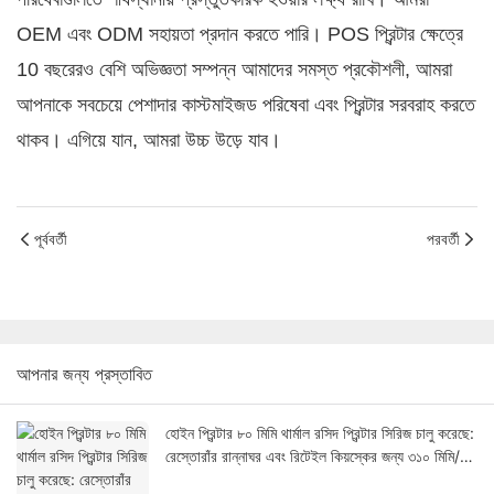
OEM এবং ODM সহায়তা প্রদান করতে পারি। POS প্রিন্টার ক্ষেত্রে
10 বছরেরও বেশি অভিজ্ঞতা সম্পন্ন আমাদের সমস্ত প্রকৌশলী, আমরা
আপনাকে সবচেয়ে পেশাদার কাস্টমাইজড পরিষেবা এবং প্রিন্টার সরবরাহ করতে
থাকব। এগিয়ে যান, আমরা উচ্চ উড়ে যাব।
পূর্ববর্তী
পরবর্তী
আপনার জন্য প্রস্তাবিত
হোইন প্রিন্টার ৮০ মিমি থার্মাল রসিদ প্রিন্টার সিরিজ চালু করেছে:
রেস্তোরাঁর রান্নাঘর এবং রিটেইল কিয়স্কের জন্য ৩১০ মিমি/
সেকেন্ড গতি ও অটো-কাট ডিজাইন।