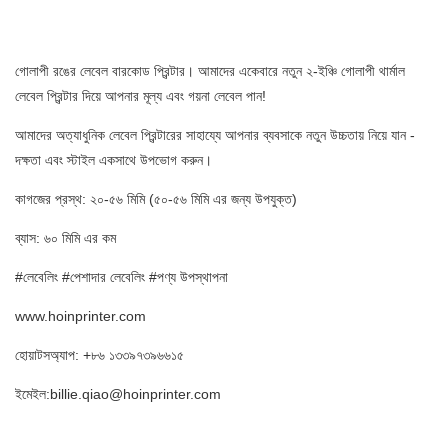
গোলাপী রঙের লেবেল বারকোড প্রিন্টার। আমাদের একেবারে নতুন ২-ইঞ্চি গোলাপী থার্মাল
লেবেল প্রিন্টার দিয়ে আপনার মূল্য এবং গয়না লেবেল পান!
আমাদের অত্যাধুনিক লেবেল প্রিন্টারের সাহায্যে আপনার ব্যবসাকে নতুন উচ্চতায় নিয়ে যান -
দক্ষতা এবং স্টাইল একসাথে উপভোগ করুন।
কাগজের প্রস্থ: ২০-৫৬ মিমি (৫০-৫৬ মিমি এর জন্য উপযুক্ত)
ব্যাস: ৬০ মিমি এর কম
#লেবেলিং #পেশাদার লেবেলিং #পণ্য উপস্থাপনা
www.hoinprinter.com
হোয়াটসঅ্যাপ: +৮৬ ১৩৩৯৭৩৯৬৬১৫
ইমেইল:billie.qiao@hoinprinter.com