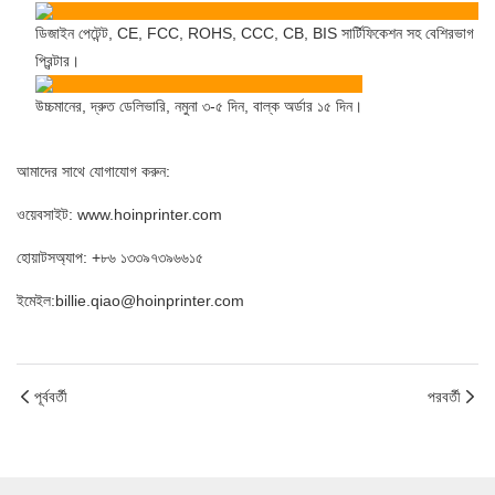
ডিজাইন পেটেন্ট, CE, FCC, ROHS, CCC, CB, BIS সার্টিফিকেশন সহ বেশিরভাগ
প্রিন্টার।
উচ্চমানের, দ্রুত ডেলিভারি, নমুনা ৩-৫ দিন, বাল্ক অর্ডার ১৫ দিন।
আমাদের সাথে যোগাযোগ করুন:
ওয়েবসাইট: www.hoinprinter.com
হোয়াটসঅ্যাপ: +৮৬ ১৩৩৯৭৩৯৬৬১৫
ইমেইল:billie.qiao@hoinprinter.com
পূর্ববর্তী
পরবর্তী