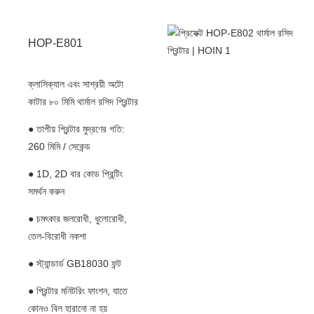
HOP-E801
ক্লাসিক্যাল এবং সাশ্রয়ী অটো
কাটার ৮০ মিমি থার্মাল রসিদ প্রিন্টার
● তাপীয় প্রিন্টার মুদ্রণের গতি:
260 মিমি / সেকেন্ড
● 1D, 2D বার কোড প্রিন্টিং
সমর্থন করুন
● চমৎকার জলরোধী, ধুলোরোধী,
তেল-বিরোধী নকশা
● স্ট্যান্ডার্ড GB18030 ফন্ট
● প্রিন্টার মনিটরিং ফাংশন, যাতে
কোনও বিল হারানো না হয়