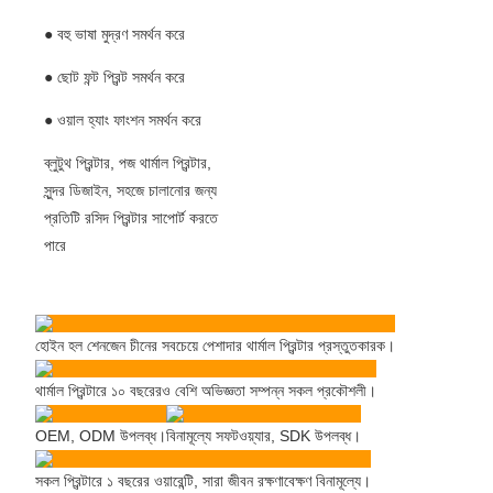
● বহু ভাষা মুদ্রণ সমর্থন করে
● ছোট ফন্ট প্রিন্ট সমর্থন করে
● ওয়াল হ্যাং ফাংশন সমর্থন করে
ব্লুটুথ প্রিন্টার, পজ থার্মাল প্রিন্টার,
সুন্দর ডিজাইন, সহজে চালানোর জন্য
প্রতিটি রসিদ প্রিন্টার সাপোর্ট করতে
পারে
হোইন হল শেনজেন চীনের সবচেয়ে পেশাদার থার্মাল প্রিন্টার প্রস্তুতকারক।
থার্মাল প্রিন্টারে ১০ বছরেরও বেশি অভিজ্ঞতা সম্পন্ন সকল প্রকৌশলী।
OEM, ODM উপলব্ধ।
বিনামূল্যে সফটওয়্যার, SDK উপলব্ধ।
সকল প্রিন্টারে ১ বছরের ওয়ারেন্টি, সারা জীবন রক্ষণাবেক্ষণ বিনামূল্যে।