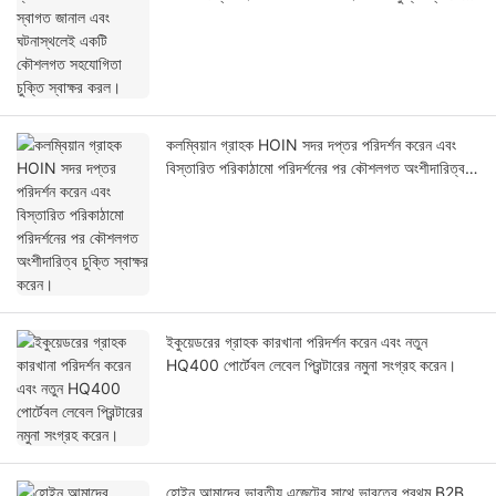
করল।
কলম্বিয়ান গ্রাহক HOIN সদর দপ্তর পরিদর্শন করেন এবং
বিস্তারিত পরিকাঠামো পরিদর্শনের পর কৌশলগত অংশীদারিত্ব
চুক্তি স্বাক্ষর করেন।
ইকুয়েডরের গ্রাহক কারখানা পরিদর্শন করেন এবং নতুন
HQ400 পোর্টেবল লেবেল প্রিন্টারের নমুনা সংগ্রহ করেন।
হোইন আমাদের ভারতীয় এজেন্টের সাথে ভারতের প্রথম B2B