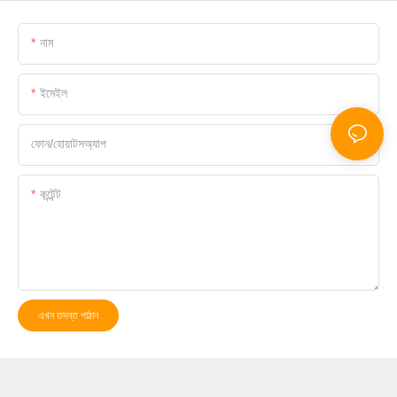
নাম
ইমেইল
ফোন/হোয়াটসঅ্যাপ
কন্টেন্ট
এখন তদন্ত পাঠান