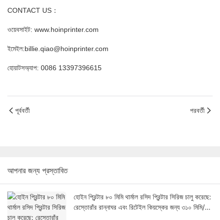
CONTACT US：
ওয়েবসাইট: www.hoinprinter.com
ইমেইল:billie.qiao@hoinprinter.com
হোয়াটসঅ্যাপ: 0086 13397396615
পূর্ববর্তী
পরবর্তী
আপনার জন্য প্রস্তাবিত
হোইন প্রিন্টার ৮০ মিমি থার্মাল রসিদ প্রিন্টার সিরিজ চালু করেছে:
রেস্তোরাঁর রান্নাঘর এবং রিটেইল কিয়স্কের জন্য ৩১০ মিমি/
সেকেন্ড গতি ও অটো-কাট ডিজাইন।