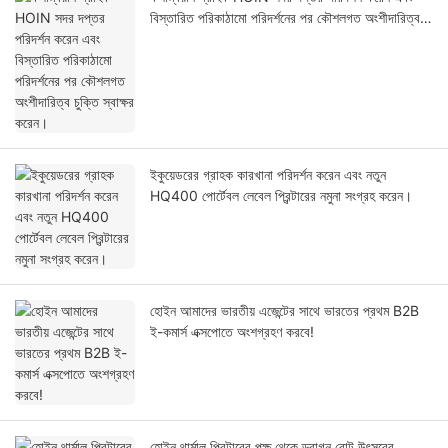
বিস্তারিত পরিকাঠামো পরিদর্শনের পর কৌশলগত অংশীদারিত্ব
চুক্তি স্বাক্ষর করেন।
ইকুয়েডরের গ্রাহক কারখানা পরিদর্শন করেন এবং নতুন
HQ400 পোর্টেবল লেবেল প্রিন্টারের নমুনা সংগ্রহ করেন।
হোইন আমাদের ভারতীয় এজেন্টের সাথে ভারতের প্রথম B2B
ই-কমার্স এক্সপোতে অংশগ্রহণ করবে!
হোইন থার্মাল প্রিন্টারের পক্ষ থেকে ড্রাগন বোট উৎসবের