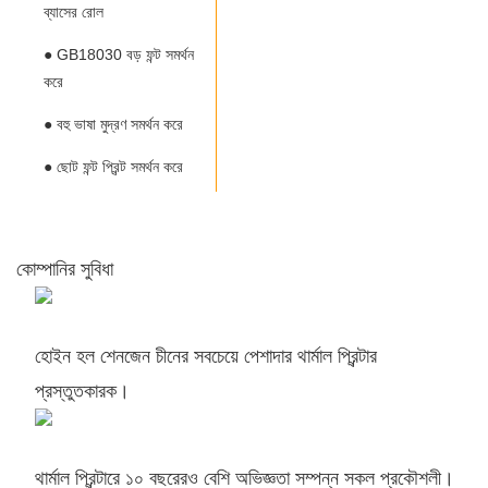
ব্যাসের রোল
● GB18030 বড় ফন্ট সমর্থন
করে
● বহু ভাষা মুদ্রণ সমর্থন করে
● ছোট ফন্ট প্রিন্ট সমর্থন করে
কোম্পানির সুবিধা
হোইন হল শেনজেন চীনের সবচেয়ে পেশাদার থার্মাল প্রিন্টার
প্রস্তুতকারক।
থার্মাল প্রিন্টারে ১০ বছরেরও বেশি অভিজ্ঞতা সম্পন্ন সকল প্রকৌশলী।