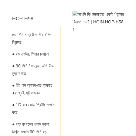
HOP-H58
৫৮ মিমি সাশ্রয়ী তাপীয় রসিদ
প্রিন্টার
● বড় মোটর, গিয়ার চলাচল
● 90 মিমি / সেকেন্ড অতি উচ্চ
মুদ্রণ গতি
● বিল্ট-ইন অ্যাডাপ্টার ব্যবহার
করা খুবই সুবিধাজনক
● 1D বার কোড প্রিন্টিং সমর্থন
করে
● বৃহৎ কাগজের গুদাম নকশা,
নিখুঁত সমর্থন 60 মিমি বড়