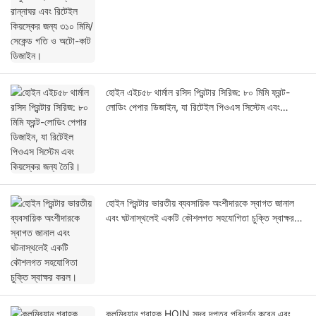
হোইন এইচ৫৮ থার্মাল রসিদ প্রিন্টার সিরিজ: ৮০ মিমি ফ্রন্ট-
লোডিং পেপার ডিজাইন, যা রিটেইল পিওএস সিস্টেম এবং
কিয়স্কের জন্য তৈরি।
হোইন প্রিন্টার ভারতীয় ব্যবসায়িক অংশীদারকে স্বাগত জানাল
এবং ঘটনাস্থলেই একটি কৌশলগত সহযোগিতা চুক্তি স্বাক্ষর
করল।
কলম্বিয়ান গ্রাহক HOIN সদর দপ্তর পরিদর্শন করেন এবং