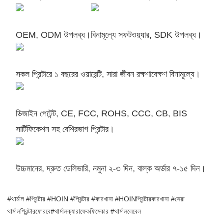
OEM, ODM উপলব্ধ।
বিনামূল্যে সফটওয়্যার, SDK উপলব্ধ।
সকল প্রিন্টারে ১ বছরের ওয়ারেন্টি, সারা জীবন রক্ষণাবেক্ষণ বিনামূল্যে।
ডিজাইন পেটেন্ট, CE, FCC, ROHS, CCC, CB, BIS
সার্টিফিকেশন সহ বেশিরভাগ প্রিন্টার।
উচ্চমানের, দ্রুত ডেলিভারি, নমুনা ২-৩ দিন, বাল্ক অর্ডার ৭-১৫ দিন।
#থার্মাল #প্রিন্টার #HOIN #প্রিন্টার #কারখানা #HOINপ্রিন্টারকারখানা #সেরা
থার্মালপ্রিন্টারফোরবে#থার্মালক্যারাফেকফিমেকার #থার্মাললেবেল