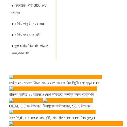
● ডিকোডিং গতি 300 গুণ/
সেকেন্ড
● চার্জিং কারেন্ট: ৪৫০ma
● চার্জিং সময় ৩.৫ ঘন্টা
● ফুল চার্জড রিড বারকোড ≥
১০০,০০০ বার
হোইন হল শেনজেন চীনের সবচেয়ে পেশাদার থার্মাল প্রিন্টার প্রস্তুতকারক।
থার্মাল প্রিন্টারে ১০ বছরেরও বেশি অভিজ্ঞতা সম্পন্ন সকল প্রকৌশলী।
OEM, ODM উপলব্ধ।
বিনামূল্যে সফটওয়্যার, SDK উপলব্ধ।
সকল প্রিন্টারে ১ বছরের ওয়ারেন্টি, সারা জীবন রক্ষণাবেক্ষণ বিনামূল্যে।