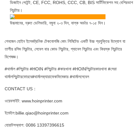
ডিজাইন পেটেন্ট, CE, FCC, ROHS, CCC, CB, BIS সার্টিফিকেশন সহ বেশিরভাগ
প্রিন্টার।
উচ্চমানের, দ্রুত ডেলিভারি, নমুনা ২-৩ দিন, বাল্ক অর্ডার ৭-১৫ দিন।
শেনজেন হোইন ইলেকট্রনিক টেকনোলজি কোং লিমিটেড একটি উচ্চ প্রযুক্তির উদ্যোগ যা
তাপীয় রসিদ প্রিন্টার, লেবেল বার কোড প্রিন্টার, প্যানেল প্রিন্টার এবং কিয়স্ক প্রিন্টারে
বিশেষজ্ঞ।
#থার্মাল #প্রিন্টার #HOIN #প্রিন্টার #কারখানা #HOINপ্রিন্টারকারখানা #সেরা
থার্মালপ্রিন্টারফোরবে#থার্মালক্যারাফেকফিমেকার #থার্মাললেবেল
CONTACT US：
ওয়েবসাইট: www.hoinprinter.com
ইমেইল:billie.qiao@hoinprinter.com
হোয়াটসঅ্যাপ: 0086 13397396615