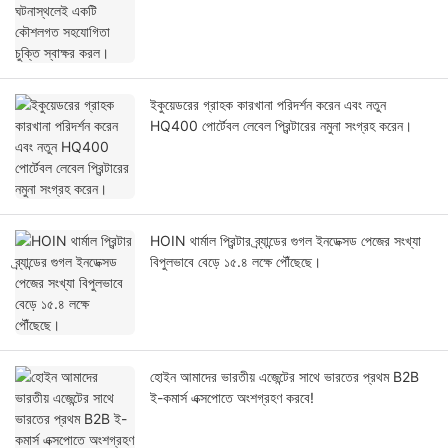
ইকুয়েডরের গ্রাহক কারখানা পরিদর্শন করেন এবং নতুন
HQ400 পোর্টেবল লেবেল প্রিন্টারের নমুনা সংগ্রহ করেন।
HOIN থার্মাল প্রিন্টার ব্র্যান্ডের গুগল ইনডেক্সড পেজের সংখ্যা
বিপুলভাবে বেড়ে ১৫.৪ লক্ষে পৌঁছেছে।
হোইন আমাদের ভারতীয় এজেন্টের সাথে ভারতের প্রথম B2B
ই-কমার্স এক্সপোতে অংশগ্রহণ করবে!