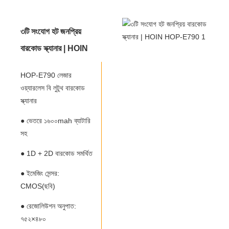
৩টি সংযোগ হট জনপ্রিয়
বারকোড স্ক্যানার | HOIN
HOP-E790
HOP-E790 লেজার
ওয়্যারলেস বি লুটুথ বারকোড
স্ক্যানার
● ভেতরে ১৬০০mah ব্যাটারি
সহ
● 1D + 2D বারকোড সমর্থিত
● ইমেজিং সেন্সর:
CMOS(ছবি)
● রেজোলিউশন অনুপাত:
৭৫২×৪৮০