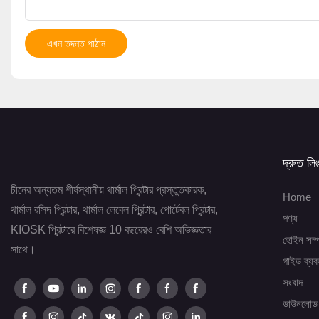
এখন তদন্ত পাঠান
দ্রুত লি
চীনের অন্যতম শীর্ষস্থানীয় থার্মাল প্রিন্টার প্রস্তুতকারক,
Home
থার্মাল রসিদ প্রিন্টার, থার্মাল লেবেল প্রিন্টার, পোর্টেবল প্রিন্টার,
পণ্য
KIOSK প্রিন্টারে বিশেষজ্ঞ 10 বছরেরও বেশি অভিজ্ঞতার
হোইন সম্প
সাথে।
গাইড ব্যব
সংবাদ
ডাউনলোড