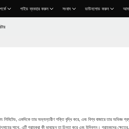
র্কে
গাইড ব্যবহার করুন
সংবাদ
ডাউনলোড করুন
আমা
্টার
লিমিটেড, একদিকে তার অভ্যন্তরীণ শক্তি বৃদ্ধি করে, এবং বিশ্ব বাজারে তার অভিজ্ঞ প্র
সাহের সাথে, এটি গ্রাহকরা কী ভাবছেন তা চিন্তা করে এবং উদ্বিগ্ন। গ্রাহকদের ক্ষেত্রে, 