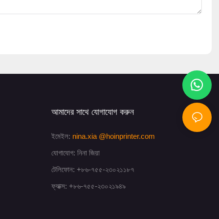
আমাদের সাথে যোগাযোগ করুন
ইমেইল:
nina.xia
@hoinprinter.com
যোগাযোগ: নিনা জিয়া
টেলিফোন: +৮৬-৭৫৫-২৩০২১১৮৭
ফ্যাক্স: +৮৬-৭৫৫-২৩০২১৯৪৯