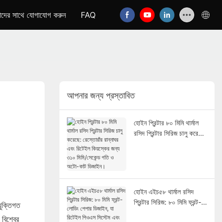
দের সাথে যোগাযোগ করুন
FAQ
আপনার জন্য প্রস্তাবিত
হোইন প্রিন্টার ৮০ মিমি থার্মাল
রসিদ প্রিন্টার সিরিজ চালু করেছে:
রেস্তোরাঁর রান্নাঘর এবং রিটেইল
কিয়স্কের জন্য ৩১০ মিমি/সেকেন্ড
গতি ও অটো-কাট ডিজাইন।
হোইন এইচ৫৮ থার্মাল রসিদ
প্রিন্টার সিরিজ: ৮০ মিমি ফ্রন্ট-
যুক্তিগত
লোডিং পেপার ডিজাইন, যা
বিশ্বের