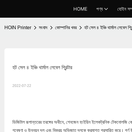
HOME
পণ্য
হোইন সম্প
HOIN Printer
সংবাদ
কোম্পানির খবর
হট সেল ৪ ইঞ্চি থার্মাল লেবেল প্রিন
হট সেল ৪ ইঞ্চি থার্মাল লেবেল প্রিন্টার
2022-07-22
原文
ডিজিটাল রূপান্তরের তরঙ্গের অধীনে, শেনজেন হংইয়িন ইলেকট্রনিক টেকনোলজি কোং 
গবেষণা ও উন্নয়ন দল এবং বিক্রয় অভিজাত দলকে ক্রমাগত প্রসারিত করে। পূর্ণ উৎ