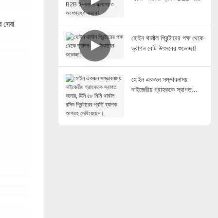
কমার্স এক্সপোতে অংশগ্রহণ
করবে!
র সেরা
হোইন থার্মাল প্রিন্টারের পক্ষ থেকে
ড্রাগন বোট উৎসবের শুভেচ্ছা!
হোইন একজন সম্ভাবনাময়
নাইজেরীয় গ্রাহককে স্বাগত
জানায়, যিনি ৫৮ মিমি থার্মাল রসিদ
প্রিন্টারের প্রতি ব্যাপক আগ্রহ
দেখিয়েছেন।
।