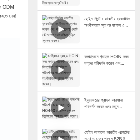
রিটেইল পিওএস সিস্টেম এবং
M এবং ODM
কিয়স্কের জন্য তৈরি।
করতে দেয়!
হোইন প্রিন্টার ভারতীয় ব্যবসায়িক
অংশীদারকে স্বাগত জানাল এবং
ঘটনাস্থলেই একটি কৌশলগত
সহযোগিতা চুক্তি স্বাক্ষর করল।
কলম্বিয়ান গ্রাহক HOIN সদর
দপ্তর পরিদর্শন করেন এবং
বিস্তারিত পরিকাঠামো পরিদর্শনের
পর কৌশলগত অংশীদারিত্ব
চুক্তি স্বাক্ষর করেন।
ইকুয়েডরের গ্রাহক কারখানা
পরিদর্শন করেন এবং নতুন
HQ400 পোর্টেবল লেবেল
প্রিন্টারের নমুনা সংগ্রহ করেন।
হোইন আমাদের ভারতীয় এজেন্টের
সাথে ভারতের প্রথম B2B ই-