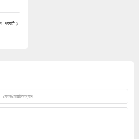
স
পরবর্তী
ফোন/হোয়াটসঅ্যাপ