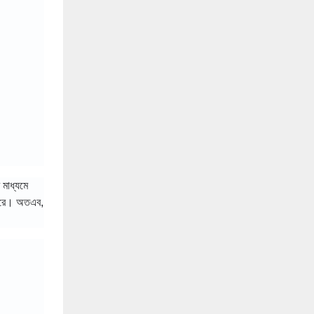
 মাধ্যমে
 পারে। অতএব,