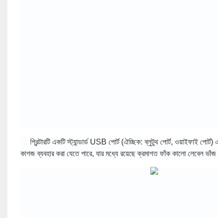
প্রিন্টারটি একটি স্ট্যান্ডার্ড USB পোর্ট (ঐচ্ছিক: ব্লুটুথ পোর্ট, ওয়াইফাই পো
কাগজ ব্যবহার করা যেতে পারে, যার মধ্যে রয়েছে ক্রমাগত ফাঁক কালো লেবেল ভাঁ