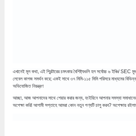
এখানেই মূল কথা, এই প্রিন্টারের চমৎকার বৈশিষ্ট্যগুলি হল সর্বোচ্চ ৬ ইঞ্চি/ 
লেবেল কাগজ সমর্থন করে; একই সাথে ৩৭ মিমি-১১৫ মিমি পরিসরে মাধ্যমের বিভিন্ন চ
অভিযোজিত নিয়ন্ত্রণ
আচ্ছা, আজ আপনাদের সাথে শেয়ার করার জন্য, হংইয়িনে আপনার সমস্যা সমাধ
অপেক্ষা করি! আগামী সপ্তাহে আমরা কোন নতুন পণ্যটি চালু করব? অপেক্ষায় রইলাম