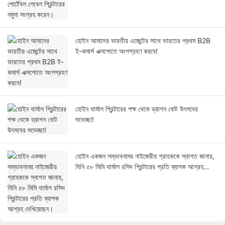
হোইন আমাদের ভারতীয় এজেন্টের সাথে ভারতের প্রথম B2B
ই-কমার্স এক্সপোতে অংশগ্রহণ করবে!
হোইন থার্মাল প্রিন্টারের পক্ষ থেকে ড্রাগন বোট উৎসবের
শুভেচ্ছা!
হোইন একজন সম্ভাবনাময় নাইজেরীয় গ্রাহককে স্বাগত জানায়,
যিনি ৫৮ মিমি থার্মাল রসিদ প্রিন্টারের প্রতি ব্যাপক আগ্রহ
দেখিয়েছেন।