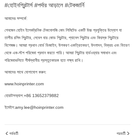
#হোইনপ্রিন্টার্স #পর্দার আড়ালে #টেকজার্নি
আমাদের সম্পর্কে:
শেনজেন হোইন ইলেকট্রনিক টেকনোলজি কোং লিমিটেড একটি উচ্চ প্রযুক্তির উদ্যোগ যা
তাপীয় রসিদ প্রিন্টার, লেবেল বার কোড প্রিন্টার, প্যানেল প্রিন্টার এবং কিয়স্ক প্রিন্টারে
বিশেষজ্ঞ। আমরা প্রধান বোর্ড ডিজাইন, উপকরণ একত্রিতকরণ, উৎপাদন, বিক্রয় এবং বিতরণ
থেকে এক-স্টপ পরিষেবা প্রদান করতে পারি। আমরা প্রিন্টার হার্ডওয়্যার সমাধান এবং
পরিষেবাগুলিতে শীর্ষস্থানীয় প্রস্তুতকারক হতে লক্ষ্য রাখি।
আমাদের সাথে যোগাযোগ করুন:
www.hoinprinter.com
হোয়াটসঅ্যাপ:+86 13652379882
ইমেইল:amy.lee@hoinprinter.com
পূর্ববর্তী
পরবর্তী