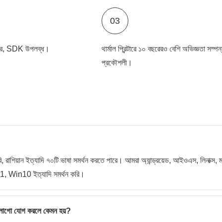
03
্যার, SDK উপলব্ধ।
থার্মাল প্রিন্টারে ১০ বছরেরও বেশি অভিজ্ঞতা সম্প
প্রকৌশলী।
 আরবি, রাশিয়ান ইত্যাদি ৭০টি ভাষা সমর্থন করতে পারে। আমরা অ্যান্ড্রয়েড, আইওএস, লিনাক্স, ম
Win10 ইত্যাদি সমর্থন করি।
 লোগো যোগ করলে কেমন হয়?