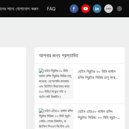
দের সাথে যোগাযোগ করুন
FAQ
আপনার জন্য প্রস্তাবিত
হোইন প্রিন্টার ৮০ মিমি থার্মাল
রসিদ প্রিন্টার সিরিজ চালু করেছে:
রেস্তোরাঁর রান্নাঘর এবং রিটেইল
কিয়স্কের জন্য ৩১০ মিমি/সেকেন্ড
গতি ও অটো-কাট ডিজাইন।
হোইন এইচ৫৮ থার্মাল রসিদ
প্রিন্টার সিরিজ: ৮০ মিমি ফ্রন্ট-
লোডিং পেপার ডিজাইন, যা