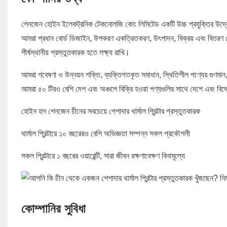
শেনজেন হোইন ইলেকট্রনিক টেকনোলজি কোং লিমিটেড একটি উচ্চ প্রযুক্তির উদ্যোগ যা তা
আমরা প্রধান বোর্ড ডিজাইন, উপকরণ একত্রিতকরণ, উৎপাদন, বিক্রয় এবং বিতরণ থেক
শীর্ষস্থানীয় প্রস্তুতকারক হতে লক্ষ্য রাখি।
আমরা গবেষণা ও উন্নয়ন শক্তি, ব্যক্তিগতকৃত সমাধান, স্থিতিশীল পণ্যের গুণমান, 
আমরা ৫০ টিরও বেশি দেশ এবং অঞ্চলে বিক্রি হওয়া পণ্যগুলির সাথে দেশে এবং বিদে
হোইন হল শেনজেন চীনের সবচেয়ে পেশাদার থার্মাল প্রিন্টার প্রস্তুতকারক
থার্মাল প্রিন্টারে ১০ বছরেরও বেশি অভিজ্ঞতা সম্পন্ন সকল প্রকৌশলী
সকল প্রিন্টারে ১ বছরের ওয়ারেন্টি, সারা জীবন রক্ষণাবেক্ষণ বিনামূল্যে
কোম্পানির সুবিধা