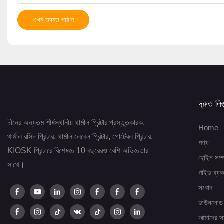
এখন তদন্ত পাঠান
দ্রুত লি
চীনের অন্যতম শীর্ষস্থানীয় থার্মাল প্রিন্টার প্রস্তুতকারক,
Home
থার্মাল রসিদ প্রিন্টার, থার্মাল লেবেল প্রিন্টার, পোর্টেবল প্রিন্টার,
পণ্য
KIOSK প্রিন্টারে বিশেষজ্ঞ 10 বছরেরও বেশি অভিজ্ঞতার
হোইন সম্প
সাথে।
গাইড ব্যব
সংবাদ
ডাউনলোড
আমাদের স