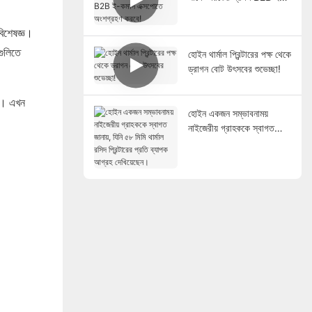
কমার্স এক্সপোতে অংশগ্রহণ
করবে!
 বিশেষজ্ঞ।
গুলিতে
হোইন থার্মাল প্রিন্টারের পক্ষ থেকে
ড্রাগন বোট উৎসবের শুভেচ্ছা!
রি। এখন
হোইন একজন সম্ভাবনাময়
নাইজেরীয় গ্রাহককে স্বাগত
জানায়, যিনি ৫৮ মিমি থার্মাল রসিদ
প্রিন্টারের প্রতি ব্যাপক আগ্রহ
দেখিয়েছেন।