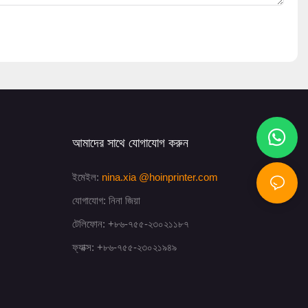
আমাদের সাথে যোগাযোগ করুন
ইমেইল:
nina.xia
@hoinprinter.com
যোগাযোগ: নিনা জিয়া
টেলিফোন: +৮৬-৭৫৫-২৩০২১১৮৭
ফ্যাক্স: +৮৬-৭৫৫-২৩০২১৯৪৯