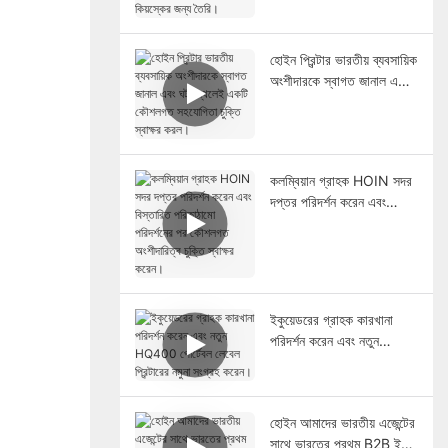
রিটেইল পিওএস সিস্টেম এবং
কিয়স্কের জন্য তৈরি।
হোইন প্রিন্টার ভারতীয় ব্যবসায়িক
অংশীদারকে স্বাগত জানাল এবং
ঘটনাস্থলেই একটি কৌশলগত
সহযোগিতা চুক্তি স্বাক্ষর করল।
কলম্বিয়ান গ্রাহক HOIN সদর
দপ্তর পরিদর্শন করেন এবং
বিস্তারিত পরিকাঠামো পরিদর্শনের
পর কৌশলগত অংশীদারিত্ব
চুক্তি স্বাক্ষর করেন।
ইকুয়েডরের গ্রাহক কারখানা
পরিদর্শন করেন এবং নতুন
HQ400 পোর্টেবল লেবেল
প্রিন্টারের নমুনা সংগ্রহ করেন।
হোইন আমাদের ভারতীয় এজেন্টের
সাথে ভারতের প্রথম B2B ই-