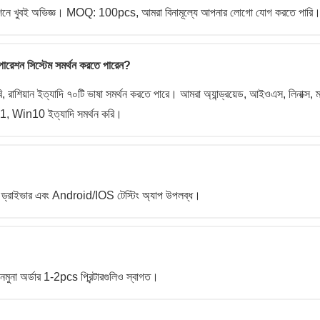
ে খুবই অভিজ্ঞ। MOQ: 100pcs, আমরা বিনামূল্যে আপনার লোগো যোগ করতে পারি
রেশন সিস্টেম সমর্থন করতে পারেন?
 আরবি, রাশিয়ান ইত্যাদি ৭০টি ভাষা সমর্থন করতে পারে। আমরা অ্যান্ড্রয়েড, আইওএস, লিনাক্স, ম
Win10 ইত্যাদি সমর্থন করি।
রাইভার এবং Android/IOS টেস্টিং অ্যাপ উপলব্ধ।
 নমুনা অর্ডার 1-2pcs প্রিন্টারগুলিও স্বাগত।