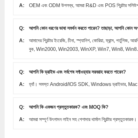
A:
OEM এবং ODM উপলব্ধ, আমরা R&D এবং POS প্রিন্টার সলিউশন
Q:
আপনি কোন ধরণের ভাষা সমর্থন করতে পারেন? তাছাড়া, আপনি কোন অপা
A:
আমাদের প্রিন্টার ইংরেজি, চীনা, স্প্যানিশ, কোরিয়া, ফ্রান্স, পর্তুগিজ,
বুক, Win2000, Win2003, WinXP, Win7, Win8, Win8.1, 
Q:
আপনি কি ড্রাইভ এবং সর্বশেষ সফ্টওয়্যার সরবরাহ করতে পারেন?
A:
হ্যাঁ। সমস্ত Android/IOS SDK, Windows ড্রাইভার, Mac ড্
Q:
আপনি কি একজন প্রস্তুতকারক? এবং MOQ কি?
A:
আমরা সম্পূর্ণ উৎপাদন লাইন সহ পেশাদার থার্মাল প্রিন্টার প্রস্তুতকারক।