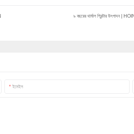
N
৯ বছরের থার্মাল প্রিন্টার উৎপাদন | HOI
ইমেইল