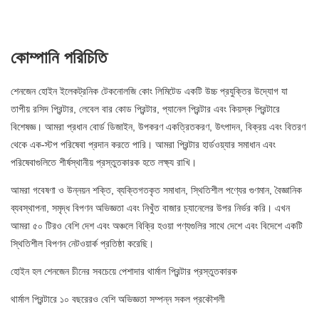
কোম্পানি পরিচিতি
শেনজেন হোইন ইলেকট্রনিক টেকনোলজি কোং লিমিটেড একটি উচ্চ প্রযুক্তির উদ্যোগ যা
তাপীয় রসিদ প্রিন্টার, লেবেল বার কোড প্রিন্টার, প্যানেল প্রিন্টার এবং কিয়স্ক প্রিন্টারে
বিশেষজ্ঞ। আমরা প্রধান বোর্ড ডিজাইন, উপকরণ একত্রিতকরণ, উৎপাদন, বিক্রয় এবং বিতরণ
থেকে এক-স্টপ পরিষেবা প্রদান করতে পারি। আমরা প্রিন্টার হার্ডওয়্যার সমাধান এবং
পরিষেবাগুলিতে শীর্ষস্থানীয় প্রস্তুতকারক হতে লক্ষ্য রাখি।
আমরা গবেষণা ও উন্নয়ন শক্তি, ব্যক্তিগতকৃত সমাধান, স্থিতিশীল পণ্যের গুণমান, বৈজ্ঞানিক
ব্যবস্থাপনা, সমৃদ্ধ বিপণন অভিজ্ঞতা এবং নিখুঁত বাজার চ্যানেলের উপর নির্ভর করি। এখন
আমরা ৫০ টিরও বেশি দেশ এবং অঞ্চলে বিক্রি হওয়া পণ্যগুলির সাথে দেশে এবং বিদেশে একটি
স্থিতিশীল বিপণন নেটওয়ার্ক প্রতিষ্ঠা করেছি।
হোইন হল শেনজেন চীনের সবচেয়ে পেশাদার থার্মাল প্রিন্টার প্রস্তুতকারক
থার্মাল প্রিন্টারে ১০ বছরেরও বেশি অভিজ্ঞতা সম্পন্ন সকল প্রকৌশলী